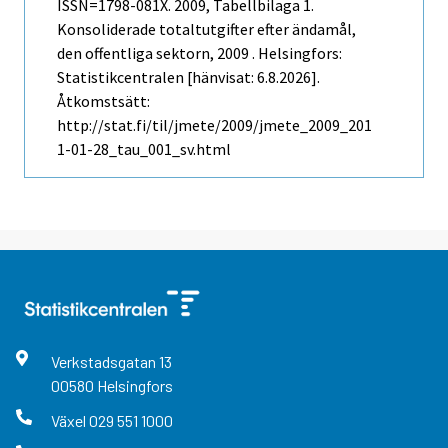
ISSN=1798-081X. 2009, Tabellbilaga 1.
Konsoliderade totaltutgifter efter ändamål,
den offentliga sektorn, 2009 . Helsingfors:
Statistikcentralen [hänvisat: 6.8.2026].
Åtkomstsätt:
http://stat.fi/til/jmete/2009/jmete_2009_201
1-01-28_tau_001_sv.html
Verkstadsgatan
13
00580
Helsingfors
Växel
029 551 1000