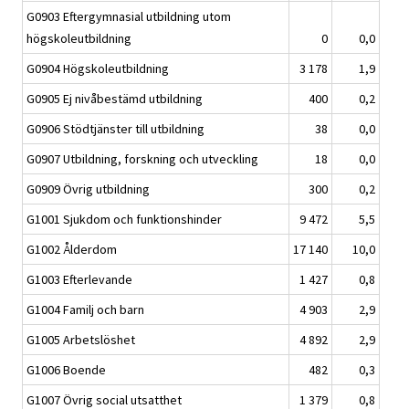
G0903 Eftergymnasial utbildning utom
högskoleutbildning
0
0,0
G0904 Högskoleutbildning
3 178
1,9
G0905 Ej nivåbestämd utbildning
400
0,2
G0906 Stödtjänster till utbildning
38
0,0
G0907 Utbildning, forskning och utveckling
18
0,0
G0909 Övrig utbildning
300
0,2
G1001 Sjukdom och funktionshinder
9 472
5,5
G1002 Ålderdom
17 140
10,0
G1003 Efterlevande
1 427
0,8
G1004 Familj och barn
4 903
2,9
G1005 Arbetslöshet
4 892
2,9
G1006 Boende
482
0,3
G1007 Övrig social utsatthet
1 379
0,8