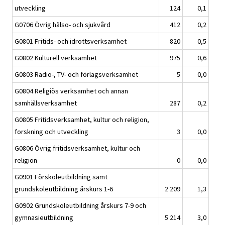
utveckling
124
0,1
G0706 Övrig hälso- och sjukvård
412
0,2
G0801 Fritids- och idrottsverksamhet
820
0,5
G0802 Kulturell verksamhet
975
0,6
G0803 Radio-, TV- och förlagsverksamhet
5
0,0
G0804 Religiös verksamhet och annan
samhällsverksamhet
287
0,2
G0805 Fritidsverksamhet, kultur och religion,
forskning och utveckling
3
0,0
G0806 Övrig fritidsverksamhet, kultur och
religion
0
0,0
G0901 Förskoleutbildning samt
grundskoleutbildning årskurs 1-6
2 209
1,3
G0902 Grundskoleutbildning årskurs 7-9 och
gymnasieutbildning
5 214
3,0