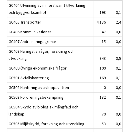
G0404 Utvinning av mineral samt tillverkning
och byggverksamhet
198
0,1
G0405 Transporter
4 136
2,4
G0406 Kommunikationer
47
0,0
G0407 Andra näringsgrenar
15
0,0
G0408 Näringslivfrågor, forskning och
utveckling
843
0,5
G0409 Övriga ekonomiska frågor
100
0,1
G0501 Avfallshantering
169
0,1
G0502 Hantering av avloppsvatten
0
0,0
G0503 Föroreningsbekämpning
132
0,1
G0504 Skydd av biologisk mångfald och
landskap
70
0,0
G0505 Miljöskydd, forskning och utveckling
53
0,0