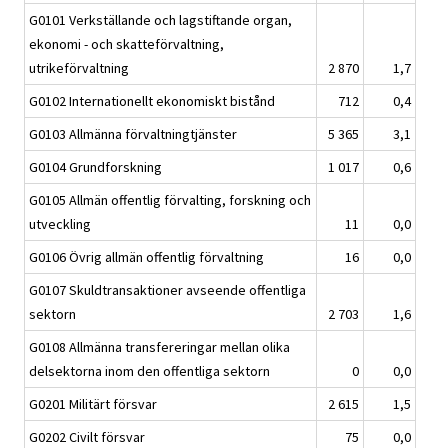
G0101 Verkställande och lagstiftande organ,
ekonomi - och skatteförvaltning,
utrikeförvaltning
2 870
1,7
G0102 Internationellt ekonomiskt bistånd
712
0,4
G0103 Allmänna förvaltningtjänster
5 365
3,1
G0104 Grundforskning
1 017
0,6
G0105 Allmän offentlig förvalting, forskning och
utveckling
11
0,0
G0106 Övrig allmän offentlig förvaltning
16
0,0
G0107 Skuldtransaktioner avseende offentliga
sektorn
2 703
1,6
G0108 Allmänna transfereringar mellan olika
delsektorna inom den offentliga sektorn
0
0,0
G0201 Militärt försvar
2 615
1,5
G0202 Civilt försvar
75
0,0