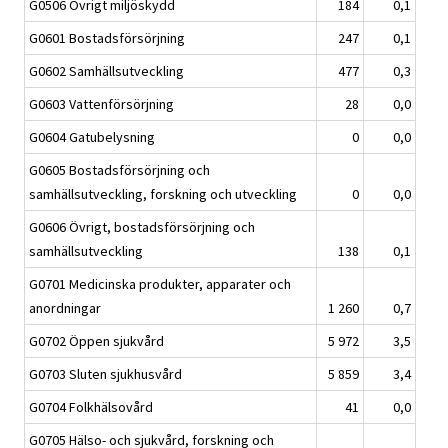
G0506 Övrigt miljöskydd
184
0,1
G0601 Bostadsförsörjning
247
0,1
G0602 Samhällsutveckling
477
0,3
G0603 Vattenförsörjning
28
0,0
G0604 Gatubelysning
0
0,0
G0605 Bostadsförsörjning och
samhällsutveckling, forskning och utveckling
0
0,0
G0606 Övrigt, bostadsförsörjning och
samhällsutveckling
138
0,1
G0701 Medicinska produkter, apparater och
anordningar
1 260
0,7
G0702 Öppen sjukvård
5 972
3,5
G0703 Sluten sjukhusvård
5 859
3,4
G0704 Folkhälsovård
41
0,0
G0705 Hälso- och sjukvård, forskning och