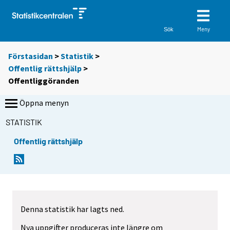
Meny
Sök
Förstasidan
>
Statistik
>
Offentlig rättshjälp
>
Offentliggöranden
Öppna menyn
STATISTIK
Offentlig rättshjälp
Denna statistik har lagts ned.
Nya uppgifter produceras inte längre om