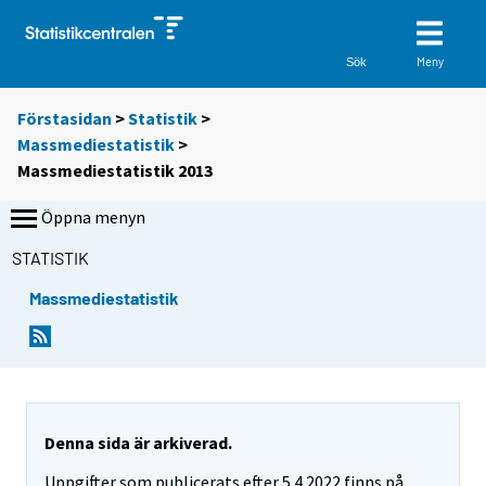
Meny
Sök
Förstasidan
>
Statistik
>
Massmediestatistik
>
Massmediestatistik 2013
Öppna menyn
STATISTIK
Massmediestatistik
Denna sida är arkiverad.
Uppgifter som publicerats efter 5.4.2022 finns på