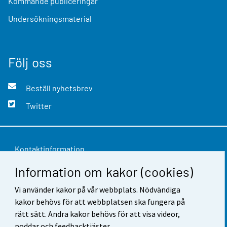
Kommande publiceringar
Undersökningsmaterial
Följ oss
Beställ nyhetsbrev
Twitter
Kontaktinformation
Information om kakor (cookies)
Respons
Användarvillkor
Vi använder kakor på vår webbplats. Nödvändiga
kakor behövs för att webbplatsen ska fungera på
Dataskydd
rätt sätt. Andra kakor behövs för att visa videor,
poddar och feedbacktjäster.