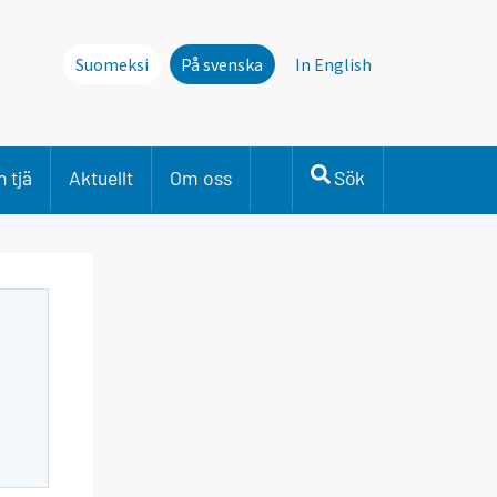
Suomeksi
På svenska
In English
 tjä
Aktuellt
Om oss
Sök