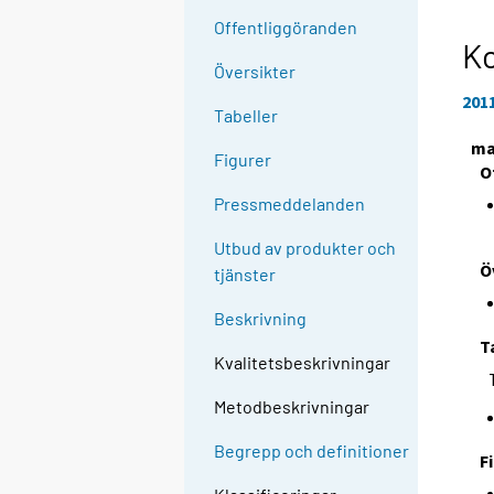
Offentliggöranden
Ko
Översikter
201
Tabeller
ma
Figurer
O
Pressmeddelanden
Utbud av produkter och
Ö
tjänster
Beskrivning
T
Kvalitetsbeskrivningar
Metodbeskrivningar
Begrepp och definitioner
F