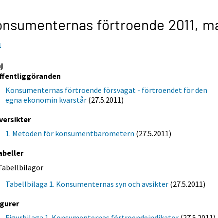
nsumenternas förtroende 2011,
ma
1
j
ffentliggöranden
Konsumenternas förtroende försvagat - förtroendet för den
egna ekonomin kvarstår
(27.5.2011)
versikter
1. Metoden för konsumentbarometern
(27.5.2011)
abeller
Tabellbilagor
Tabellbilaga 1. Konsumenternas syn och avsikter
(27.5.2011)
igurer
Figurbilaga 1. Konsumenternas förtroendeindikator
(27.5.2011)