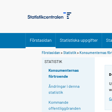
Förstasidan
Statistiska uppgifter
Sta
Förstasidan
>
Statistik
>
Konsumenternas för
STATISTIK
Konsumenternas
D
förtroende
U
Ändringar i denna
w
statistik
G
Kommande
offentliggöranden