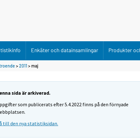
tistikinfo
Enkäter och datainsamlingar
Produkter och
troende
>
2011
>
maj
enna sida är arkiverad.
ppgifter som publicerats efter 5.4.2022 finns på den förnyade
ebbplatsen.
å till den nya statistiksidan.