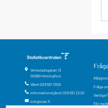
Fråg
Verkstadsgatan
13
00580
Helsingfors
Rådgivni
Växel
029 551 1000
Fråga om
Informationstjänst
029 551 2220
Vanliga 
info@stat.fi
För med