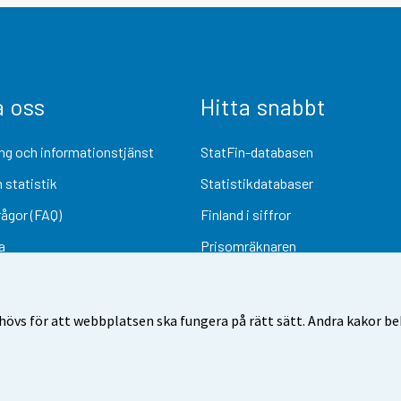
a oss
Hitta snabbt
ng och informationstjänst
StatFin-databasen
 statistik
Statistikdatabaser
rågor (FAQ)
Finland i siffror
a
Prisomräknaren
Kommande publiceringar
Undersökningsmaterial
övs för att webbplatsen ska fungera på rätt sätt. Andra kakor behö
Användarvillkor
Dataskydd
Tillgänglighet
Information om