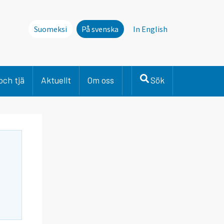
Suomeksi
På svenska
In English
och tjä
Aktuellt
Om oss
Sök