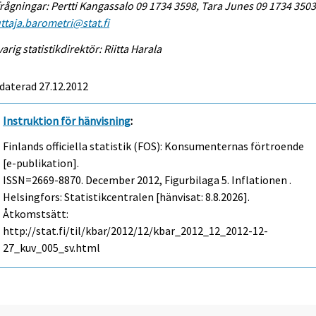
rågningar: Pertti Kangassalo 09 1734 3598, Tara Junes 09 1734 3503
ttaja.barometri@stat.fi
arig statistikdirektör: Riitta Harala
daterad 27.12.2012
Instruktion för hänvisning
:
Finlands officiella statistik (FOS): Konsumenternas förtroende
[e-publikation].
ISSN=2669-8870.
December
2012, Figurbilaga 5. Inflationen .
Helsingfors: Statistikcentralen [hänvisat: 8.8.2026].
Åtkomstsätt:
http://stat.fi/til/kbar/2012/12/kbar_2012_12_2012-12-
27_kuv_005_sv.html