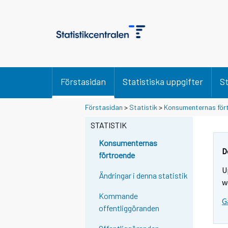
Förstasidan
Statistiska uppgifter
St
Förstasidan
>
Statistik
>
Konsumenternas för
STATISTIK
Konsumenternas
D
förtroende
U
Ändringar i denna statistik
w
Kommande
G
offentliggöranden