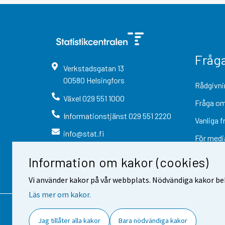
Fråg
Verkstadsgatan
13
00580
Helsingfors
Rådgivni
Växel
029 551 1000
Fråga om
Informationstjänst
029 551 2220
Vanliga f
info@stat.fi
För medi
Information om kakor (cookies)
Vi använder kakor på vår webbplats. Nödvändiga kakor beh
Läs mer om kakor.
Kontaktinformation
Respons
Jag tillåter alla kakor
Bara nödvändiga kakor