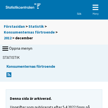
Meny
Sök
Förstasidan
>
Statistik
>
Konsumenternas förtroende
>
2012
>
december
Öppna menyn
STATISTIK
Konsumenternas förtroende
Denna sida är arkiverad.
Uppgifter som publicerats efter 5.4.2022 finns på