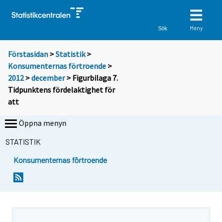
Meny
Sök
Förstasidan
>
Statistik
>
Konsumenternas förtroende
>
2012
>
december
> Figurbilaga 7.
Tidpunktens fördelaktighet för
att
Öppna menyn
STATISTIK
Konsumenternas förtroende