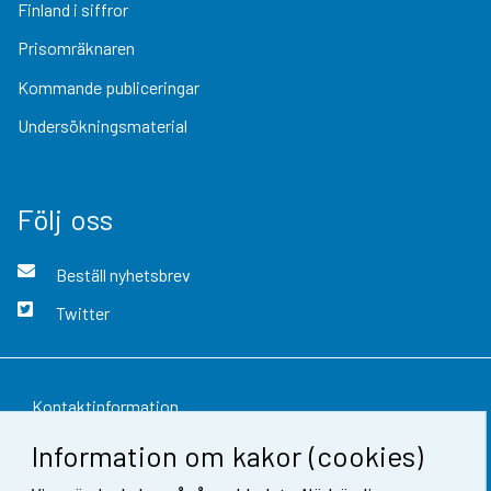
Finland i siffror
Prisomräknaren
Kommande publiceringar
Undersökningsmaterial
Följ oss
Beställ nyhetsbrev
Twitter
Kontaktinformation
Information om kakor (cookies)
Respons