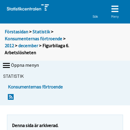
Meny
Sök
Förstasidan
>
Statistik
>
Konsumenternas förtroende
>
2012
>
december
> Figurbilaga 6.
Arbetslösheten
Öppna menyn
STATISTIK
Konsumenternas förtroende
Denna sida är arkiverad.