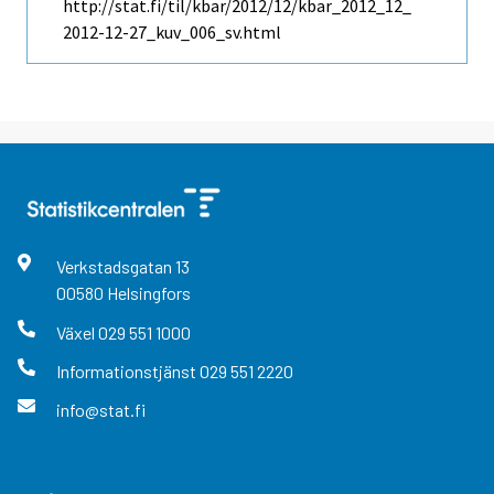
http://stat.fi/til/kbar/2012/12/kbar_2012_12_
2012-12-27_kuv_006_sv.html
Verkstadsgatan
13
00580
Helsingfors
Växel
029 551 1000
Informationstjänst
029 551 2220
info@stat.fi