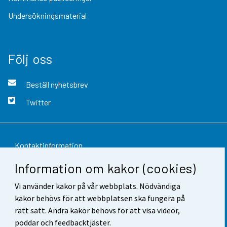
Undersökningsmaterial
Följ oss
Beställ nyhetsbrev
Twitter
Kontaktinformation
Information om kakor (cookies)
Respons
Vi använder kakor på vår webbplats. Nödvändiga
Användarvillkor
kakor behövs för att webbplatsen ska fungera på
Dataskydd
rätt sätt. Andra kakor behövs för att visa videor,
poddar och feedbacktjäster.
Tillgänglighet