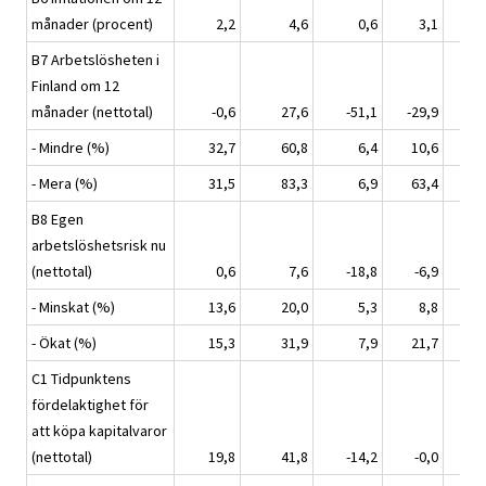
månader (procent)
2,2
4,6
0,6
3,1
3
B7 Arbetslösheten i
Finland om 12
månader (nettotal)
-0,6
27,6
-51,1
-29,9
-3
- Mindre (%)
32,7
60,8
6,4
10,6
9
- Mera (%)
31,5
83,3
6,9
63,4
68
B8 Egen
arbetslöshetsrisk nu
(nettotal)
0,6
7,6
-18,8
-6,9
-
- Minskat (%)
13,6
20,0
5,3
8,8
10
- Ökat (%)
15,3
31,9
7,9
21,7
23
C1 Tidpunktens
fördelaktighet för
att köpa kapitalvaror
(nettotal)
19,8
41,8
-14,2
-0,0
5