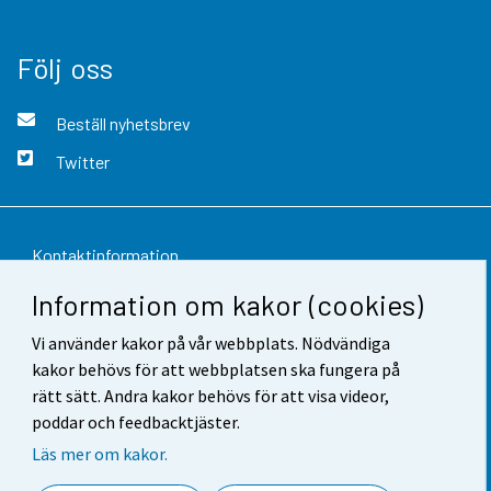
Följ oss
Beställ nyhetsbrev
Twitter
Kontaktinformation
Information om kakor (cookies)
Respons
Vi använder kakor på vår webbplats. Nödvändiga
Användarvillkor
kakor behövs för att webbplatsen ska fungera på
Dataskydd
rätt sätt. Andra kakor behövs för att visa videor,
poddar och feedbacktjäster.
Tillgänglighet
Läs mer om kakor.
Information om webbplatsen