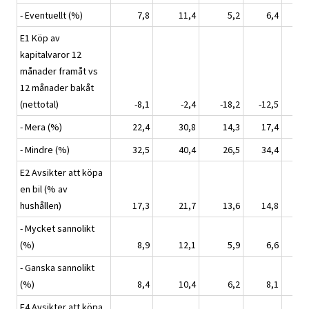
- Eventuellt (%)
7,8
11,4
5,2
6,4
6
E1 Köp av
kapitalvaror 12
månader framåt vs
12 månader bakåt
(nettotal)
-8,1
-2,4
-18,2
-12,5
-1
- Mera (%)
22,4
30,8
14,3
17,4
16
- Mindre (%)
32,5
40,4
26,5
34,4
33
E2 Avsikter att köpa
en bil (% av
hushållen)
17,3
21,7
13,6
14,8
14
- Mycket sannolikt
(%)
8,9
12,1
5,9
6,6
7
- Ganska sannolikt
(%)
8,4
10,4
6,2
8,1
7
E4 Avsikter att köpa