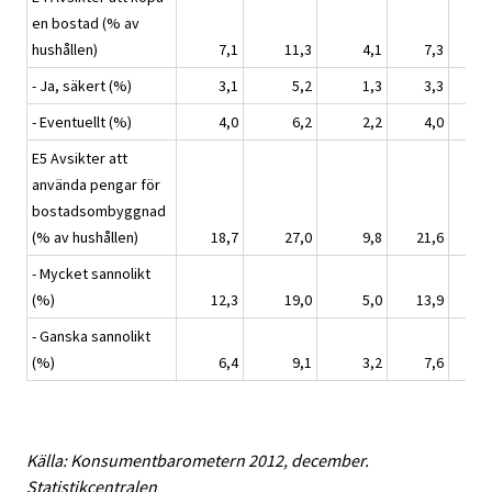
en bostad (% av
hushållen)
7,1
11,3
4,1
7,3
7
- Ja, säkert (%)
3,1
5,2
1,3
3,3
2
- Eventuellt (%)
4,0
6,2
2,2
4,0
4
E5 Avsikter att
använda pengar för
bostadsombyggnad
(% av hushållen)
18,7
27,0
9,8
21,6
20
- Mycket sannolikt
(%)
12,3
19,0
5,0
13,9
14
- Ganska sannolikt
(%)
6,4
9,1
3,2
7,6
6
Källa: Konsumentbarometern 2012, december.
Statistikcentralen