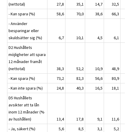
(nettotal)
27,8
35,1
14,7
32,5
31
- Kan spara (%)
58,6
70,0
38,6
66,3
64
- Använder
besparingar eller
skuldsätter sig (%)
6,7
10,1
4,5
6,1
6
D2 Hushållets
möjligheter att spara
12 månader framåt
(nettotal)
38,3
52,2
10,9
48,9
43
- Kan spara (%)
73,2
82,3
56,6
80,9
77
- Kan inte spara (%)
24,8
40,3
16,5
18,1
20
D5 Hushållets
avsikter att ta lån
inom 12 månader (%
av hushållen)
13,4
17,8
9,1
11,6
11
- Ja, säkert (%)
5,6
8,5
3,1
5,2
5