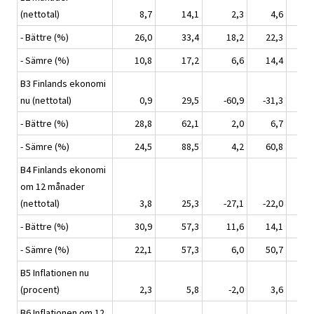
(nettotal)
8,7
14,1
2,3
4,6
4
- Bättre (%)
26,0
33,4
18,2
22,3
22
- Sämre (%)
10,8
17,2
6,6
14,4
15
B3 Finlands ekonomi
nu (nettotal)
0,9
29,5
-60,9
-31,3
-2
- Bättre (%)
28,8
62,1
2,0
6,7
7
- Sämre (%)
24,5
88,5
4,2
60,8
56
B4 Finlands ekonomi
om 12 månader
(nettotal)
3,8
25,3
-27,1
-22,0
-1
- Bättre (%)
30,9
57,3
11,6
14,1
21
- Sämre (%)
22,1
57,3
6,0
50,7
37
B5 Inflationen nu
(procent)
2,3
5,8
-2,0
3,6
3
B6 Inflationen om 12