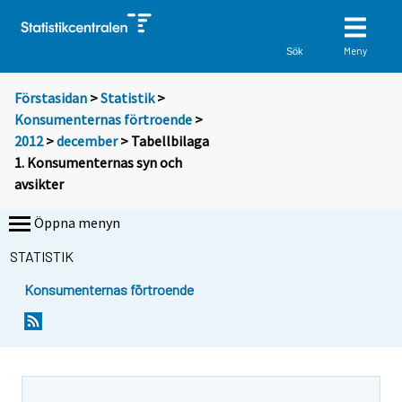
Meny
Sök
Förstasidan
>
Statistik
>
Konsumenternas förtroende
>
2012
>
december
> Tabellbilaga
1. Konsumenternas syn och
avsikter
Öppna menyn
STATISTIK
Konsumenternas förtroende