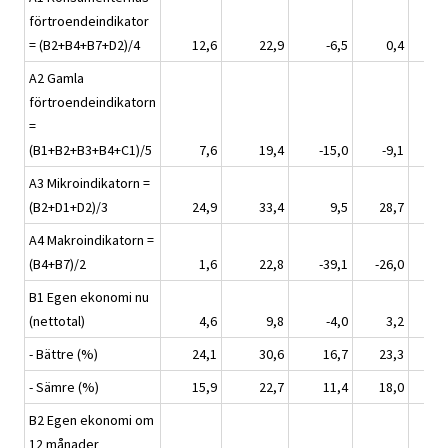
förtroendeindikator
= (B2+B4+B7+D2)/4
12,6
22,9
-6,5
0,4
1
A2 Gamla
förtroendeindikatorn
=
(B1+B2+B3+B4+C1)/5
7,6
19,4
-15,0
-9,1
-
A3 Mikroindikatorn =
(B2+D1+D2)/3
24,9
33,4
9,5
28,7
26
A4 Makroindikatorn =
(B4+B7)/2
1,6
22,8
-39,1
-26,0
-2
B1 Egen ekonomi nu
(nettotal)
4,6
9,8
-4,0
3,2
0
- Bättre (%)
24,1
30,6
16,7
23,3
20
- Sämre (%)
15,9
22,7
11,4
18,0
18
B2 Egen ekonomi om
12 månader