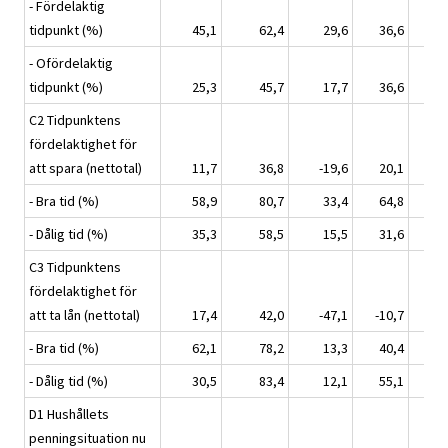
- Fördelaktig
tidpunkt (%)
45,1
62,4
29,6
36,6
38
- Ofördelaktig
tidpunkt (%)
25,3
45,7
17,7
36,6
33
C2 Tidpunktens
fördelaktighet för
att spara (nettotal)
11,7
36,8
-19,6
20,1
9
- Bra tid (%)
58,9
80,7
33,4
64,8
56
- Dålig tid (%)
35,3
58,5
15,5
31,6
37
C3 Tidpunktens
fördelaktighet för
att ta lån (nettotal)
17,4
42,0
-47,1
-10,7
17
- Bra tid (%)
62,1
78,2
13,3
40,4
61
- Dålig tid (%)
30,5
83,4
12,1
55,1
32
D1 Hushållets
penningsituation nu