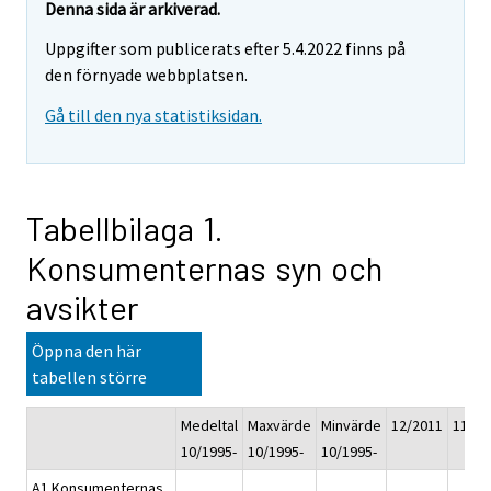
Denna sida är arkiverad.
Uppgifter som publicerats efter 5.4.2022 finns på
den förnyade webbplatsen.
Gå till den nya statistiksidan.
Tabellbilaga 1.
Konsumenternas syn och
avsikter
Öppna den här
tabellen större
Medeltal
Maxvärde
Minvärde
12/2011
11/20
10/1995-
10/1995-
10/1995-
A1 Konsumenternas