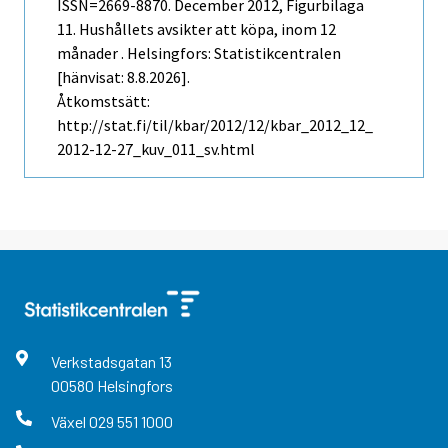
ISSN=2669-8870.
December
2012, Figurbilaga
11. Hushållets avsikter att köpa, inom 12
månader . Helsingfors: Statistikcentralen
[hänvisat: 8.8.2026].
Åtkomstsätt:
http://stat.fi/til/kbar/2012/12/kbar_2012_12_
2012-12-27_kuv_011_sv.html
Verkstadsgatan
13
00580
Helsingfors
Växel
029 551 1000