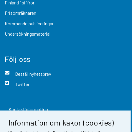
Finland i siffror
Prisomräknaren
Kommande publiceringar
Undersökningsmaterial
Följ oss
Beställ nyhetsbrev
Twitter
Kontaktinformation
Information om kakor (cookies)
Respons