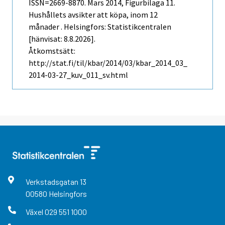
ISSN=2669-8870.
Mars
2014, Figurbilaga 11.
Hushållets avsikter att köpa, inom 12
månader . Helsingfors: Statistikcentralen
[hänvisat: 8.8.2026].
Åtkomstsätt:
http://stat.fi/til/kbar/2014/03/kbar_2014_03_
2014-03-27_kuv_011_sv.html
Verkstadsgatan
13
00580
Helsingfors
Växel
029 551 1000