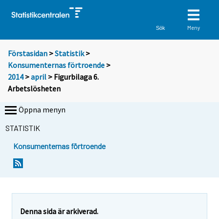
Meny
Sök
Förstasidan
>
Statistik
>
Konsumenternas förtroende
>
2014
>
april
> Figurbilaga 6.
Arbetslösheten
Öppna menyn
STATISTIK
Konsumenternas förtroende
Denna sida är arkiverad.