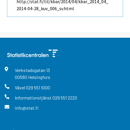
http://stat.fi/til/kbar/2014/04/kbar_2014_04_
2014-04-28_kuv_006_sv.html
Verkstadsgatan
13
00580
Helsingfors
Växel
029 551 1000
Informationstjänst
029 551 2220
info@stat.fi