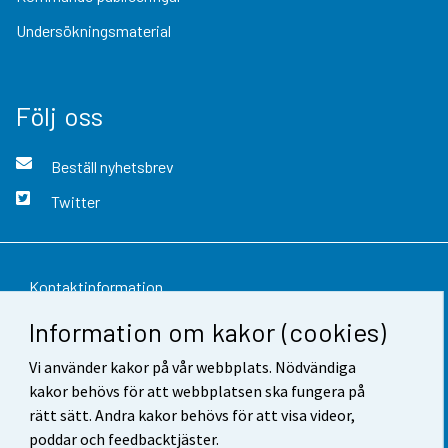
Undersökningsmaterial
Följ oss
Beställ nyhetsbrev
Twitter
Kontaktinformation
Information om kakor (cookies)
Respons
Vi använder kakor på vår webbplats. Nödvändiga
Användarvillkor
kakor behövs för att webbplatsen ska fungera på
Dataskydd
rätt sätt. Andra kakor behövs för att visa videor,
poddar och feedbacktjäster.
Tillgänglighet