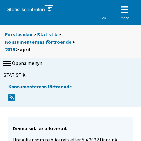
Meny
Sök
Förstasidan
>
Statistik
>
Konsumenternas förtroende
>
2019
>
april
Öppna menyn
STATISTIK
Konsumenternas förtroende
Denna sida är arkiverad.
Uppgifter som publicerats efter 5.4.2022 finns på