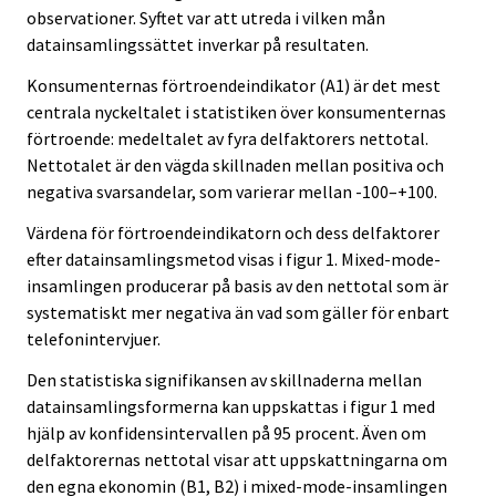
observationer. Syftet var att utreda i vilken mån
datainsamlingssättet inverkar på resultaten.
Konsumenternas förtroendeindikator (A1) är det mest
centrala nyckeltalet i statistiken över konsumenternas
förtroende: medeltalet av fyra delfaktorers nettotal.
Nettotalet är den vägda skillnaden mellan positiva och
negativa svarsandelar, som varierar mellan -100–+100.
Värdena för förtroendeindikatorn och dess delfaktorer
efter datainsamlingsmetod visas i figur 1. Mixed-mode-
insamlingen producerar på basis av den nettotal som är
systematiskt mer negativa än vad som gäller för enbart
telefonintervjuer.
Den statistiska signifikansen av skillnaderna mellan
datainsamlingsformerna kan uppskattas i figur 1 med
hjälp av konfidensintervallen på 95 procent. Även om
delfaktorernas nettotal visar att uppskattningarna om
den egna ekonomin (B1, B2) i mixed-mode-insamlingen