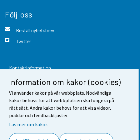
Följ oss
Beställ nyhetsbrev
Twitter
Kontaktinformation
Information om kakor (cookies)
Respons
Vi använder kakor på vår webbplats. Nödvändiga
Användarvillkor
kakor behövs för att webbplatsen ska fungera på
Dataskydd
rätt sätt. Andra kakor behövs för att visa videor,
poddar och feedbacktjäster.
Tillgänglighet
Läs mer om kakor.
Information om webbplatsen