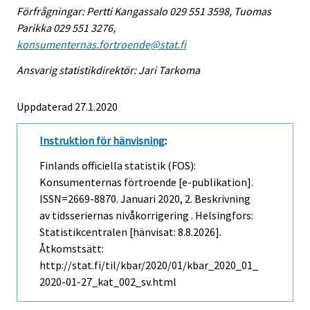
Förfrågningar: Pertti Kangassalo 029 551 3598, Tuomas
Parikka 029 551 3276,
konsumenternas.fortroende@stat.fi
Ansvarig statistikdirektör: Jari Tarkoma
Uppdaterad 27.1.2020
Instruktion för hänvisning
:
Finlands officiella statistik (FOS):
Konsumenternas förtroende [e-publikation].
ISSN=2669-8870.
Januari
2020, 2. Beskrivning
av tidsseriernas nivåkorrigering . Helsingfors:
Statistikcentralen [hänvisat: 8.8.2026].
Åtkomstsätt:
http://stat.fi/til/kbar/2020/01/kbar_2020_01_
2020-01-27_kat_002_sv.html