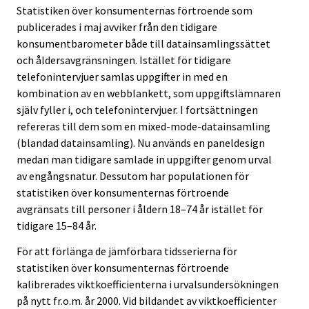
Statistiken över konsumenternas förtroende som
publicerades i maj avviker från den tidigare
konsumentbarometer både till datainsamlingssättet
och åldersavgränsningen. Istället för tidigare
telefonintervjuer samlas uppgifter in med en
kombination av en webblankett, som uppgiftslämnaren
själv fyller i, och telefonintervjuer. I fortsättningen
refereras till dem som en mixed-mode-datainsamling
(blandad datainsamling). Nu används en paneldesign
medan man tidigare samlade in uppgifter genom urval
av engångsnatur. Dessutom har populationen för
statistiken över konsumenternas förtroende
avgränsats till personer i åldern 18–74 år istället för
tidigare 15–84 år.
För att förlänga de jämförbara tidsserierna för
statistiken över konsumenternas förtroende
kalibrerades viktkoefficienterna i urvalsundersökningen
på nytt fr.o.m. år 2000. Vid bildandet av viktkoefficienter