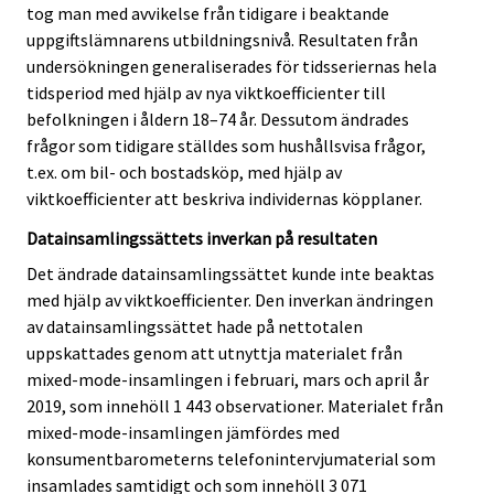
tog man med avvikelse från tidigare i beaktande
uppgiftslämnarens utbildningsnivå. Resultaten från
undersökningen generaliserades för tidsseriernas hela
tidsperiod med hjälp av nya viktkoefficienter till
befolkningen i åldern 18–74 år. Dessutom ändrades
frågor som tidigare ställdes som hushållsvisa frågor,
t.ex. om bil- och bostadsköp, med hjälp av
viktkoefficienter att beskriva individernas köpplaner.
Datainsamlingssättets inverkan på resultaten
Det ändrade datainsamlingssättet kunde inte beaktas
med hjälp av viktkoefficienter. Den inverkan ändringen
av datainsamlingssättet hade på nettotalen
uppskattades genom att utnyttja materialet från
mixed-mode-insamlingen i februari, mars och april år
2019, som innehöll 1 443 observationer. Materialet från
mixed-mode-insamlingen jämfördes med
konsumentbarometerns telefonintervjumaterial som
insamlades samtidigt och som innehöll 3 071