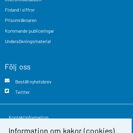
Finland i siffror
Prisomräknaren
Kommande publiceringar
Undersökningsmaterial
Följ oss
Beställ nyhetsbrev
Twitter
Kontaktinformation
Information om kakor (cookies)
Respons