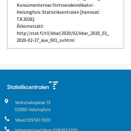
Konsumenternas förtroendeindikator .
Helsingfors: Statistikcentralen [hänvisat:
7.8.2026].
Åtkomstsätt:
http://stat.fi/til/kbar/2020/02/kbar_2020_02_
2020-02-27_kuv_001_sv.html
Verkstadsgatan
13
00580
Helsingfors
Växel
029 551 1000
Informationstjänst
029 551 2220