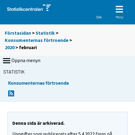
Meny
Sök
Förstasidan
>
Statistik
>
Konsumenternas förtroende
>
2020
>
februari
Öppna menyn
STATISTIK
Konsumenternas förtroende
Denna sida är arkiverad.
Uppgifter som publicerats efter 5.4.2022 finns på