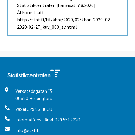
Statistikcentralen [hänvisat: 7.8.2026].
Åtkomstsätt:
http://stat.fi/til/kbar/2020/02/kbar_2020_02_
2020-02-27_kuv_003_sv.html
Verkstadsgatan
13
00580
Helsingfors
Växel
029 551 1000
Informationstjänst
029 551 2220
info@stat.fi