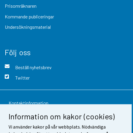
Prisomräknaren
Kommande publiceringar
Undersökningsmaterial
Följ oss
Beställ nyhetsbrev
Twitter
Kontaktinformation
Information om kakor (cookies)
Respons
Vi använder kakor på vår webbplats. Nödvändiga
Användarvillkor