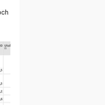
och
20
Utsikter
2)
,5
-
,5
=
,2
,6