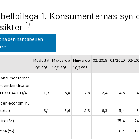
bellbilaga 1. Konsumenternas syn 
1)
sikter
na den här tabellen
rre
Medeltal
Maxvärde
Minvärde
02/2019
01/2020
02/20
10/1995-
10/1995-
10/1995-
Konsumenternas
troendeindikator
B1+B2+B4+E1)/4
-1,7
6,8
-12,8
-2,4
-4,6
-4
Egen ekonomi nu
total)
3,1
8,6
-5,3
6,3
5,4
3
ttre (%)
.
.
.
.
25,4
24
ämre (%)
.
.
.
.
16,4
18