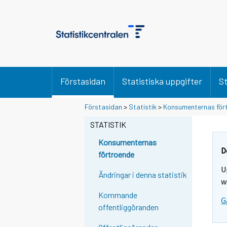
Förstasidan
Statistiska uppgifter
St
Förstasidan
>
Statistik
>
Konsumenternas för
STATISTIK
Konsumenternas
D
förtroende
U
Ändringar i denna statistik
w
Kommande
G
offentliggöranden