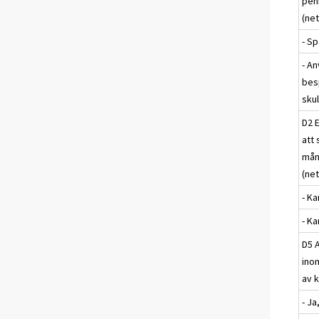
pen
(net
- Sp
- A
bes
sku
D2 
att 
mån
(net
- K
- Ka
D5 A
ino
av 
- Ja