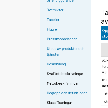
Offentliggöranden
Översikter
Ta
av
Tabeller
Figurer
Öpp
stö
Pressmeddelanden
Utbud av produkter och
tjänster
A1 
Beskrivning
för
= (
Kvalitetsbeskrivningar
B1 
Metodbeskrivningar
(net
Begrepp och definitioner
- Bä
- S
Klassificeringar