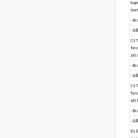
kap
(net
- Br
- Då
C2 
för
att 
- Br
- Då
C3 
för
att 
- Br
- Då
D1 