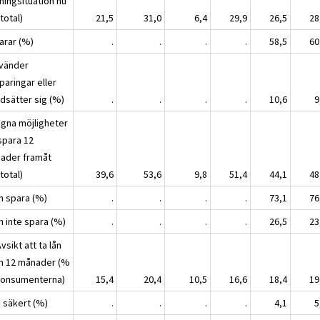
ningsituation nu
total)
21,5
31,0
6,4
29,9
26,5
28
arar (%)
.
.
.
.
58,5
60
nvänder
paringar eller
ldsätter sig (%)
.
.
.
.
10,6
9
Egna möjligheter
spara 12
ader framåt
total)
39,6
53,6
9,8
51,4
44,1
48
an spara (%)
.
.
.
.
73,1
76
n inte spara (%)
.
.
.
.
26,5
23
vsikt att ta lån
m 12 månader (%
konsumenterna)
15,4
20,4
10,5
16,6
18,4
19
, säkert (%)
.
.
.
.
4,1
5