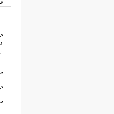
,6
,0
+
,8
,5
,9
=
,9
,0