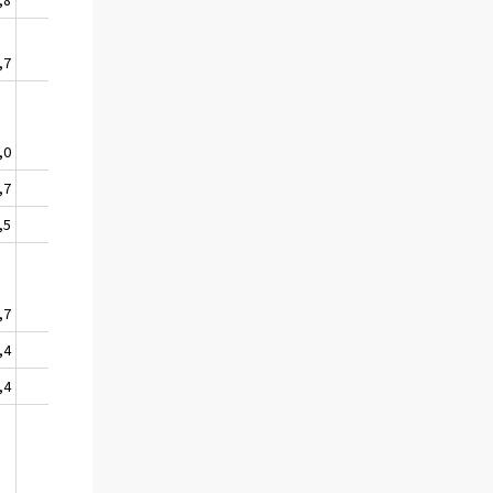
,7
,0
+
,7
,5
,7
=
,4
,4