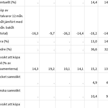
entuellt (%)
.
.
.
.
14,4
14
Köp av
italvaror 12 mån.
måt jämfört med
mån. bakåt
total)
-16,3
-9,7
-26,2
-14,4
-18,2
-14
era (%)
.
.
.
.
13,0
14
indre (%)
.
.
.
.
36,6
32
vsikt att köpa
il (% av
sumenterna)
14,3
19,2
10,1
14,1
15,2
13
ycket sannolikt
.
.
.
.
4,9
4
anska sannolikt
.
.
.
.
10,4
9
vsikt att köpa