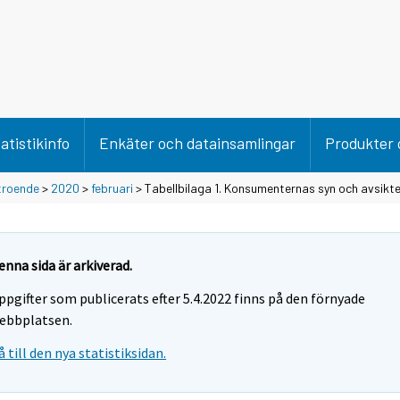
atistikinfo
Enkäter och datainsamlingar
Produkter 
troende
>
2020
>
februari
> Tabellbilaga 1. Konsumenternas syn och avsikter
enna sida är arkiverad.
ppgifter som publicerats efter 5.4.2022 finns på den förnyade
ebbplatsen.
å till den nya statistiksidan.