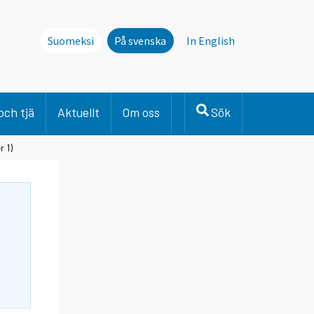
Suomeksi
På svenska
In English
och tjä
Aktuellt
Om oss
Sök
 1)