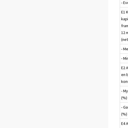
- Ev
E1 
kap
fra
12 
(net
- M
- M
E2 A
en b
kon
- M
(%)
- G
(%)
E4 A