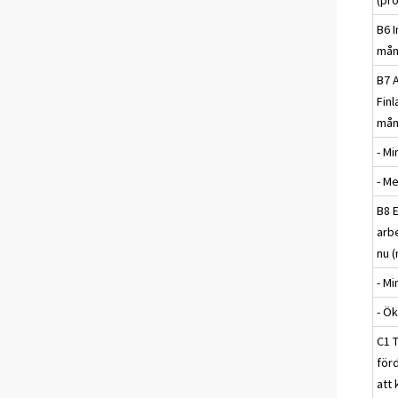
B6 
mån
B7 
Fin
mån
- M
- M
B8 
arb
nu (
- Mi
- Ö
C1 
för
att