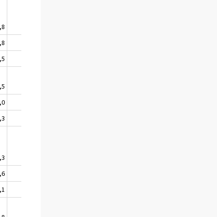
,8
-
,8
,5
,5
-
,0
,3
,3
--
,6
,1
,8