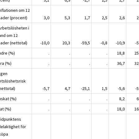
Inflationen om 12
ader (procent)
3,0
5,3
1,7
2,5
2,6
2
Arbetslösheten i
land om 12
ader (nettotal)
-10,0
20,3
-59,5
-0,8
-10,9
-5
indre (%)
.
.
.
.
18,8
25
era (%)
.
.
.
.
36,7
32
Egen
etslöshetsrisk
nettotal)
-5,7
4,7
-25,1
1,5
-5,6
-5
nskat (%)
.
.
.
.
8,2
6
kat (%)
.
.
.
.
18,0
16
Tidpunktens
delaktighet för
 köpa