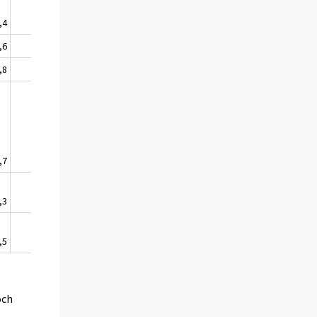
,4
++
,6
,8
,7
+
,3
,5
och