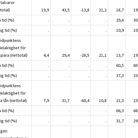
italvaror
total)
19,9
43,5
-13,8
21,2
18,7
19
a tid (%)
.
.
.
.
29,6
30
lig tid (%)
.
.
.
.
10,9
10
Tidpunktens
delaktighet för
spara (nettotal)
4,4
29,4
-28,5
21,1
13,7
19
a tid (%)
.
.
.
.
60,5
65
lig tid (%)
.
.
.
.
37,3
33
Tidpunktens
delaktighet för
ta lån (nettotal)
7,9
31,7
-60,4
10,8
21,3
23
a tid (%)
.
.
.
.
66,3
68
lig tid (%)
.
.
.
.
31,7
29
Egen