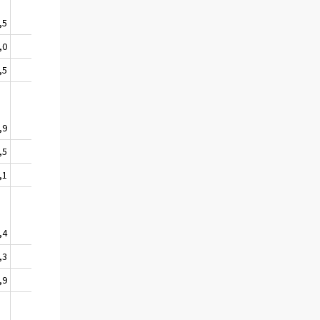
,5
=
,0
,5
,9
++
,5
,1
,4
++
,3
,9