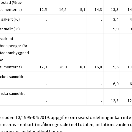
bostad (% av
sumenterna)
12,5
16,5
9,1
14,3
13,3
14
, säkert (%)
.
.
.
.
3,4
4
entuellt (%)
.
.
.
.
9,9
9
vsikt att
ända pengar för
tadsombyggnad
av
sumenterna)
17,3
26,0
8,1
16,8
19,6
18
ycket sannolikt
.
.
.
.
6,9
6
anska sannolikt
.
.
.
.
12,8
12
erioden 10/1995-04/2019: uppgifter om svarsfördelningar kan inte
enteras – enbart (nivåkorrigerade) nettotalen, inflationsvärden 
a procentandelar offentliggörs.