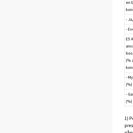
en 
kon
- Ja
- Ev
E5 A
anv
bos
(% 
kon
- M
(%)
- G
(%)
1) P
pres
någr