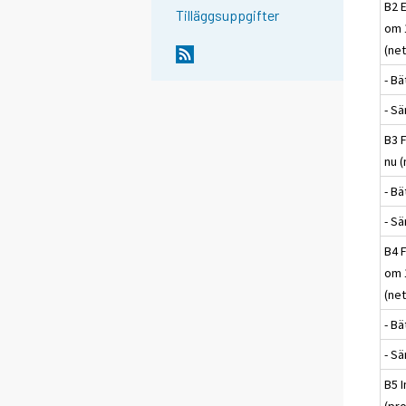
B2 
Tilläggsuppgifter
om 
(net
- Bä
- S
B3 
nu (
- Bä
- S
B4 
om 
(net
- Bä
- S
B5 I
(pr