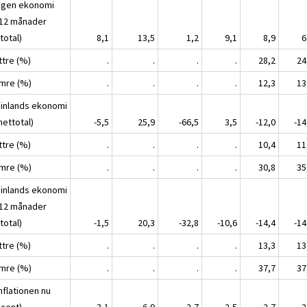
Egen ekonomi
12 månader
total)
8,1
13,5
1,2
9,1
8,9
6
ttre (%)
.
.
.
.
28,2
24
ämre (%)
.
.
.
.
12,3
13
Finlands ekonomi
nettotal)
-5,5
25,9
-66,5
3,5
-12,0
-14
ttre (%)
.
.
.
.
10,4
11
ämre (%)
.
.
.
.
30,8
35
Finlands ekonomi
12 månader
total)
-1,5
20,3
-32,8
-10,6
-14,4
-14
ttre (%)
.
.
.
.
13,3
13
ämre (%)
.
.
.
.
37,7
37
nflationen nu
ocent)
3,1
6,9
-2,7
2,5
2,7
2