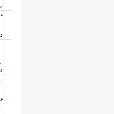
,4
++
,4
,5
,3
+
,5
,3
,9
++
,3