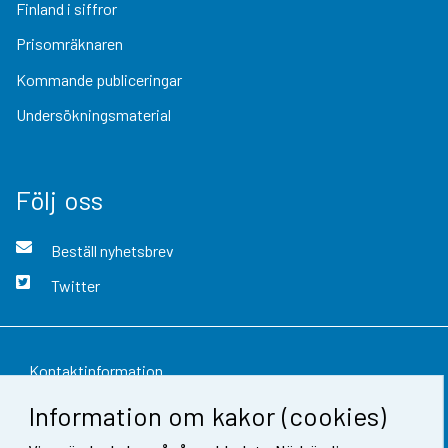
Finland i siffror
Prisomräknaren
Kommande publiceringar
Undersökningsmaterial
Följ oss
Beställ nyhetsbrev
Twitter
Kontaktinformation
Information om kakor (cookies)
Respons