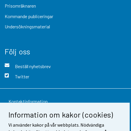
Prisomräknaren
Kommande publiceringar
Undersökningsmaterial
Följ oss
Beställ nyhetsbrev
Twitter
Kontaktinformation
Information om kakor (cookies)
Respons
Vi använder kakor på vår webbplats. Nödvändiga
Användarvillkor