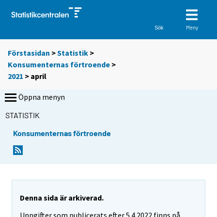
Meny
Sök
Förstasidan
>
Statistik
>
Konsumenternas förtroende
>
2021
>
april
Öppna menyn
STATISTIK
Konsumenternas förtroende
Denna sida är arkiverad.
Uppgifter som publicerats efter 5.4.2022 finns på