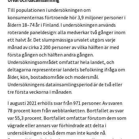
Till populationen i undersökningen om
konsumenternas förtroende hör 3,9 miljoner personer i
åldern 18–74 år i Finland. I undersökningen används
roterande paneldesign: alla medverkar två gånger inom
ett halvt år. Det slumpmässiga urvalet utgörs varje
månad av cirka 2 200 personer av vilka hälften är med
första gången och hälften andra gången.
Undersökningsområdet omfattar hela landet, och
deltagarna representerar landets befolkning ifråga om
ålder, kön, bostadsområde och modersmål.
Undersökningens datainsamlingsperiod är de två eller
tre första veckorna i månaden.
I augusti 2021 erhölls svar från 971 personer. Av svaren
78 procent kom från webblanketten. Bortfallet av svar
var 55,3 procent. Bortfallet omfattar förutom dem som
vägrade eller annars var förhindrade att delta i
undersökningen också dem man inte kunde nå.