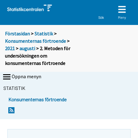
Meny
Sök
Förstasidan
>
Statistik
>
Konsumenternas förtroende
>
2021
>
augusti
> 2. Metoden för
undersökningen om
konsumenternas förtroende
Öppna menyn
STATISTIK
Konsumenternas förtroende
Y
o
u
a