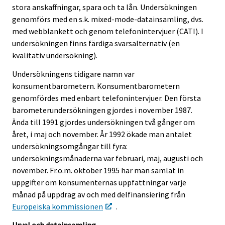
r
stora anskaffningar, spara och ta lån. Undersökningen
v
genomförs med en s.k. mixed-mode-datainsamling, dvs.
i
med webblankett och genom telefonintervjuer (CATI). I
c
undersökningen finns färdiga svarsalternativ (en
e
kvalitativ undersökning).
.
Undersökningens tidigare namn var
konsumentbarometern. Konsumentbarometern
genomfördes med enbart telefonintervjuer. Den första
barometerundersökningen gjordes i november 1987.
Ända till 1991 gjordes undersökningen två gånger om
året, i maj och november. År 1992 ökade man antalet
undersökningsomgångar till fyra:
undersökningsmånaderna var februari, maj, augusti och
november. Fr.o.m. oktober 1995 har man samlat in
uppgifter om konsumenternas uppfattningar varje
månad på uppdrag av och med delfinansiering från
Europeiska kommissionen
.
Urval och datainsamling