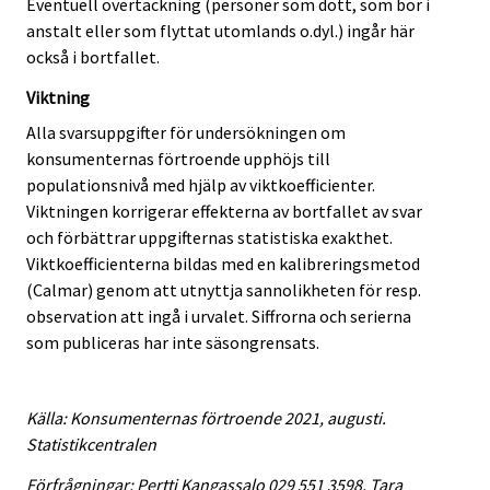
Eventuell övertäckning (personer som dött, som bor i
anstalt eller som flyttat utomlands o.dyl.) ingår här
också i bortfallet.
Viktning
Alla svarsuppgifter för undersökningen om
konsumenternas förtroende upphöjs till
populationsnivå med hjälp av viktkoefficienter.
Viktningen korrigerar effekterna av bortfallet av svar
och förbättrar uppgifternas statistiska exakthet.
Viktkoefficienterna bildas med en kalibreringsmetod
(Calmar) genom att utnyttja sannolikheten för resp.
observation att ingå i urvalet. Siffrorna och serierna
som publiceras har inte säsongrensats.
Källa: Konsumenternas förtroende 2021, augusti.
Statistikcentralen
Förfrågningar: Pertti Kangassalo 029 551 3598, Tara