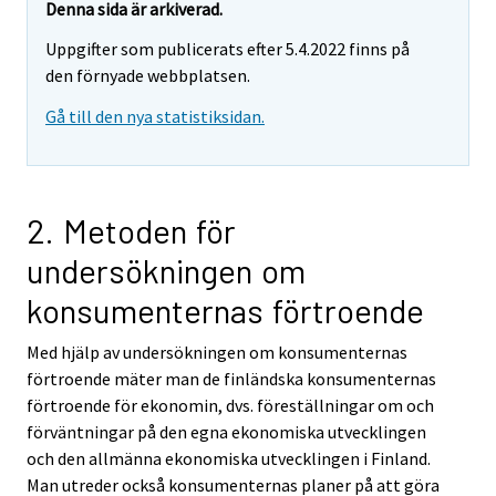
r
Denna sida är arkiverad.
e
Uppgifter som publicerats efter 5.4.2022 finns på
m
den förnyade webbplatsen.
o
v
Gå till den nya statistiksidan.
i
n
g
t
2. Metoden för
o
undersökningen om
a
n
konsumenternas förtroende
o
t
Med hjälp av undersökningen om konsumenternas
h
förtroende mäter man de finländska konsumenternas
e
förtroende för ekonomin, dvs. föreställningar om och
r
förväntningar på den egna ekonomiska utvecklingen
s
och den allmänna ekonomiska utvecklingen i Finland.
e
Man utreder också konsumenternas planer på att göra