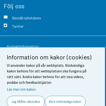
Följ oss
Beställ nyhetsbrev
Twitter
Kontaktinformation
Information om kakor (cookies)
Respons
Vi använder kakor på vår webbplats. Nödvändiga
Användarvillkor
kakor behövs för att webbplatsen ska fungera på
Dataskydd
rätt sätt. Andra kakor behövs för att visa videor,
poddar och feedbacktjäster.
Tillgänglighet
Läs mer om kakor.
Information om webbplatsen
Jag tillåter alla kakor
Bara nödvändiga kakor
Cookie-inställningar