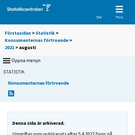
Meny
Sök
Förstasidan
>
Statistik
>
Konsumenternas förtroende
>
2021
>
augusti
Öppna menyn
STATISTIK
Konsumenternas förtroende
Denna sida är arkiverad.
Uppgifter som publicerats efter 5.4.2022 finns på