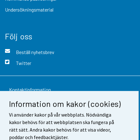
Undersökningsmaterial
Följ oss
Beställ nyhetsbrev
Twitter
Kontaktinformation
Information om kakor (cookies)
Respons
Vi använder kakor på vår webbplats. Nödvändiga
Användarvillkor
kakor behövs för att webbplatsen ska fungera på
Dataskydd
rätt sätt. Andra kakor behövs för att visa videor,
poddar och feedbacktjäster.
Tillgänglighet