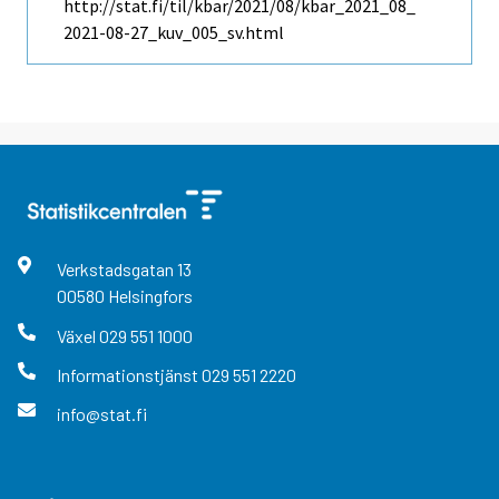
http://stat.fi/til/kbar/2021/08/kbar_2021_08_
2021-08-27_kuv_005_sv.html
Verkstadsgatan
13
00580
Helsingfors
Växel
029 551 1000
Informationstjänst
029 551 2220
info@stat.fi