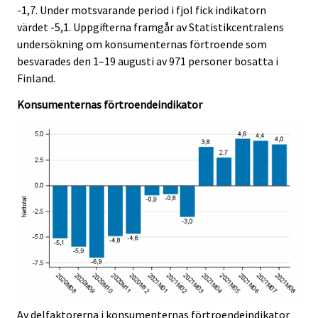
c
c
e
e
-1,7. Under motsvarande period i fjol fick indikatorn
e
e
r
r
värdet -5,1. Uppgifterna framgår av Statistikcentralens
.
.
v
v
undersökning om konsumenternas förtroende som
i
i
besvarades den 1–19 augusti av 971 personer bosatta i
c
c
Finland.
e
e
Konsumenternas förtroendeindikator
.
.
Av delfaktorerna i konsumenternas förtroendeindikator