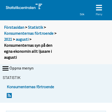
Meny
Sök
Förstasidan
>
Statistik
>
Konsumenternas förtroende
>
2021
>
augusti
>
Konsumenternas syn på den
egna ekonomin allt ljusare i
augusti
Öppna menyn
STATISTIK
Konsumenternas förtroende
Y
Y
Y
Y
o
o
o
o
u
u
u
u
a
a