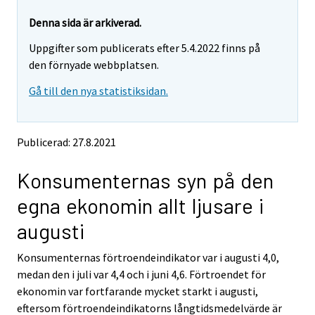
a
a
r
r
r
r
e
e
Denna sida är arkiverad.
m
m
e
e
Uppgifter som publicerats efter 5.4.2022 finns på
o
o
m
m
v
v
den förnyade webbplatsen.
o
o
i
i
v
v
Gå till den nya statistiksidan.
n
n
i
i
g
g
t
t
n
n
o
o
g
g
Publicerad: 27.8.2021
a
a
t
t
n
n
o
o
Konsumenternas syn på den
o
o
a
a
t
t
egna ekonomin allt ljusare i
h
h
n
n
e
e
o
o
augusti
r
r
t
t
s
s
h
h
Konsumenternas förtroendeindikator var i augusti 4,0,
e
e
e
e
medan den i juli var 4,4 och i juni 4,6. Förtroendet för
r
r
v
v
r
r
ekonomin var fortfarande mycket starkt i augusti,
i
i
s
s
eftersom förtroendeindikatorns långtidsmedelvärde är