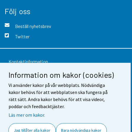
Följ oss
Beställ nyhetsbrev
Twitter
Kontaktinformation
Information om kakor (cookies)
Respons
Användarvillkor
Vi använder kakor på vår webbplats. Nödvändiga
kakor behövs för att webbplatsen ska fungera på
Dataskydd
rätt sätt. Andra kakor behövs för att visa videor,
poddar och feedbacktjäster.
Tillgänglighet
Läs mer om kakor.
Information om webbplatsen
Jag tillåter alla kakor
Bara nödvändiga kakor