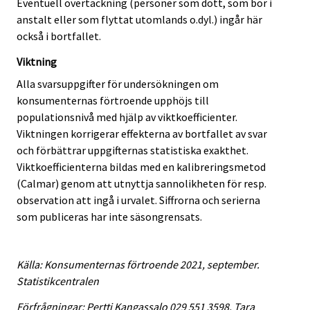
Eventuell övertäckning (personer som dött, som bor i
anstalt eller som flyttat utomlands o.dyl.) ingår här
också i bortfallet.
Viktning
Alla svarsuppgifter för undersökningen om
konsumenternas förtroende upphöjs till
populationsnivå med hjälp av viktkoefficienter.
Viktningen korrigerar effekterna av bortfallet av svar
och förbättrar uppgifternas statistiska exakthet.
Viktkoefficienterna bildas med en kalibreringsmetod
(Calmar) genom att utnyttja sannolikheten för resp.
observation att ingå i urvalet. Siffrorna och serierna
som publiceras har inte säsongrensats.
Källa: Konsumenternas förtroende 2021, september.
Statistikcentralen
Förfrågningar: Pertti Kangassalo 029 551 3598, Tara