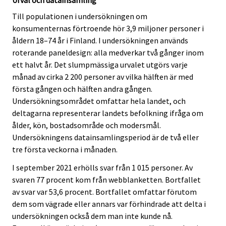
Till populationen i undersökningen om
konsumenternas förtroende hör 3,9 miljoner personer i
åldern 18–74 år i Finland. I undersökningen används
roterande paneldesign: alla medverkar två gånger inom
ett halvt år. Det slumpmässiga urvalet utgörs varje
månad av cirka 2 200 personer av vilka hälften är med
första gången och hälften andra gången.
Undersökningsområdet omfattar hela landet, och
deltagarna representerar landets befolkning ifråga om
ålder, kön, bostadsområde och modersmål.
Undersökningens datainsamlingsperiod är de två eller
tre första veckorna i månaden.
I september 2021 erhölls svar från 1 015 personer. Av
svaren 77 procent kom från webblanketten. Bortfallet
av svar var 53,6 procent. Bortfallet omfattar förutom
dem som vägrade eller annars var förhindrade att delta i
undersökningen också dem man inte kunde nå.