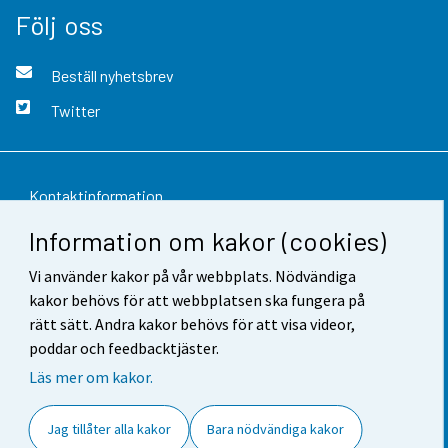
Följ oss
Beställ nyhetsbrev
Twitter
Kontaktinformation
Information om kakor (cookies)
Respons
Vi använder kakor på vår webbplats. Nödvändiga
Användarvillkor
kakor behövs för att webbplatsen ska fungera på
Dataskydd
rätt sätt. Andra kakor behövs för att visa videor,
poddar och feedbacktjäster.
Tillgänglighet
Läs mer om kakor.
Information om webbplatsen
Jag tillåter alla kakor
Bara nödvändiga kakor
Cookie-inställningar