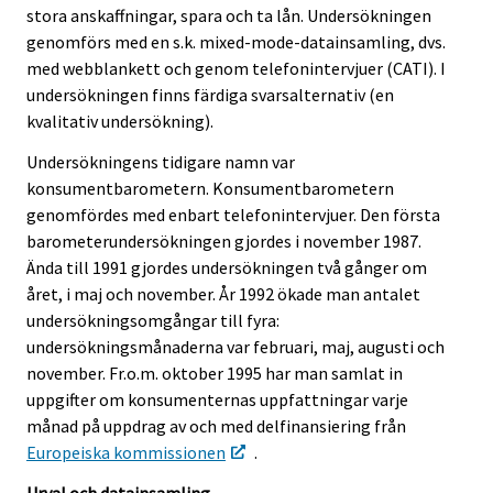
r
stora anskaffningar, spara och ta lån. Undersökningen
v
genomförs med en s.k. mixed-mode-datainsamling, dvs.
i
med webblankett och genom telefonintervjuer (CATI). I
c
undersökningen finns färdiga svarsalternativ (en
e
kvalitativ undersökning).
.
Undersökningens tidigare namn var
konsumentbarometern. Konsumentbarometern
genomfördes med enbart telefonintervjuer. Den första
barometerundersökningen gjordes i november 1987.
Ända till 1991 gjordes undersökningen två gånger om
året, i maj och november. År 1992 ökade man antalet
undersökningsomgångar till fyra:
undersökningsmånaderna var februari, maj, augusti och
november. Fr.o.m. oktober 1995 har man samlat in
uppgifter om konsumenternas uppfattningar varje
månad på uppdrag av och med delfinansiering från
Europeiska kommissionen
.
Urval och datainsamling