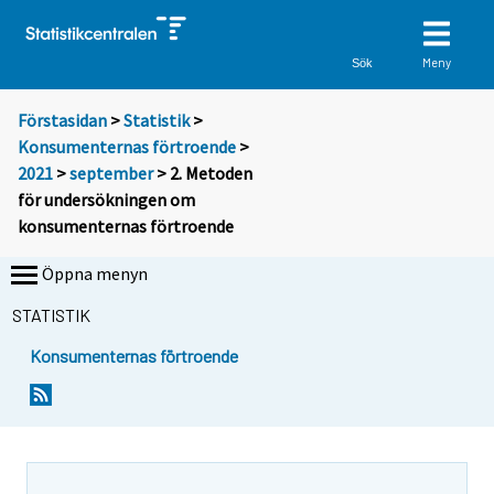
Meny
Sök
Förstasidan
>
Statistik
>
Konsumenternas förtroende
>
2021
>
september
> 2. Metoden
för undersökningen om
konsumenternas förtroende
Öppna menyn
STATISTIK
Konsumenternas förtroende
Y
o
u
a