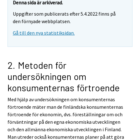
r
Denna sida är arkiverad.
e
Uppgifter som publicerats efter 5.4.2022 finns på
m
den förnyade webbplatsen.
o
v
Gå till den nya statistiksidan.
i
n
g
t
2. Metoden för
o
undersökningen om
a
n
konsumenternas förtroende
o
t
Med hjälp av undersökningen om konsumenternas
h
förtroende mäter man de finländska konsumenternas
e
förtroende för ekonomin, dvs. föreställningar om och
r
förväntningar på den egna ekonomiska utvecklingen
s
och den allmänna ekonomiska utvecklingen i Finland.
e
Man utreder också konsumenternas planer på att göra