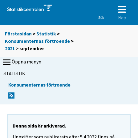
Meny
Sök
Förstasidan
>
Statistik
>
Konsumenternas förtroende
>
2021
>
september
Öppna menyn
STATISTIK
Konsumenternas förtroende
Denna sida är arkiverad.
Uppgifter som publicerats efter 5.4.2022 finns på