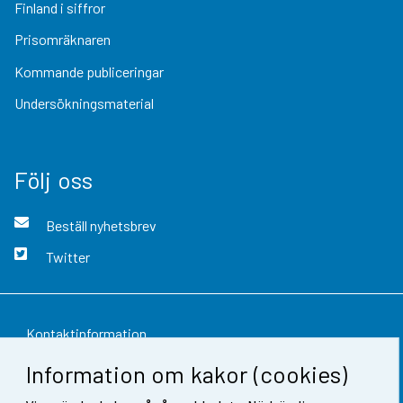
Finland i siffror
Prisomräknaren
Kommande publiceringar
Undersökningsmaterial
Följ oss
Beställ nyhetsbrev
Twitter
Kontaktinformation
Information om kakor (cookies)
Respons