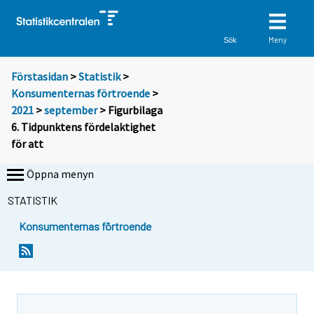
Meny
Sök
Förstasidan
>
Statistik
>
Konsumenternas förtroende
>
2021
>
september
> Figurbilaga
6. Tidpunktens fördelaktighet
för att
Öppna menyn
STATISTIK
Konsumenternas förtroende