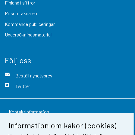
Finland i siffror
Prisomräknaren
Kommande publiceringar
Undersökningsmaterial
Följ oss
Beställ nyhetsbrev
Twitter
Kontaktinformation
Information om kakor (cookies)
Respons