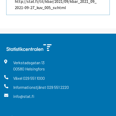
http://stat.fi/til/kbar/2021/09/kbar_2021_09_
2021-09-27_kuv_005_sv.html
Verkstadsgatan
13
00580
Helsingfors
Växel
029 551 1000
Informationstjänst
029 551 2220
info@stat.fi