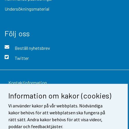
Undersökningsmaterial
Följ oss
Beställ nyhetsbrev
Twitter
Kontaktinformation
Information om kakor (cookies)
Respons
Vi använder kakor på vår webbplats. Nödvändiga
Användarvillkor
kakor behövs för att webbplatsen ska fungera på
Dataskydd
rätt sätt. Andra kakor behövs för att visa videor,
poddar och feedbacktjäster.
Tillgänglighet