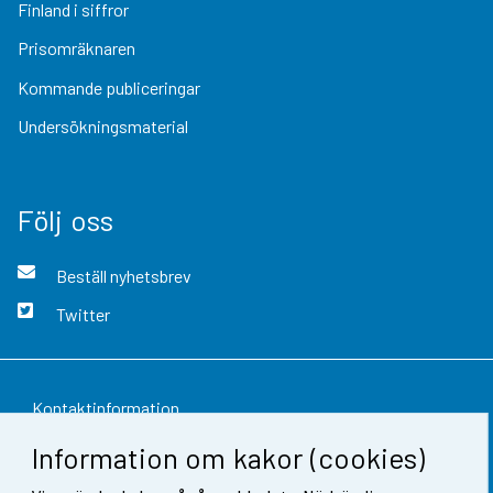
Finland i siffror
Prisomräknaren
Kommande publiceringar
Undersökningsmaterial
Följ oss
Beställ nyhetsbrev
Twitter
Kontaktinformation
Information om kakor (cookies)
Respons