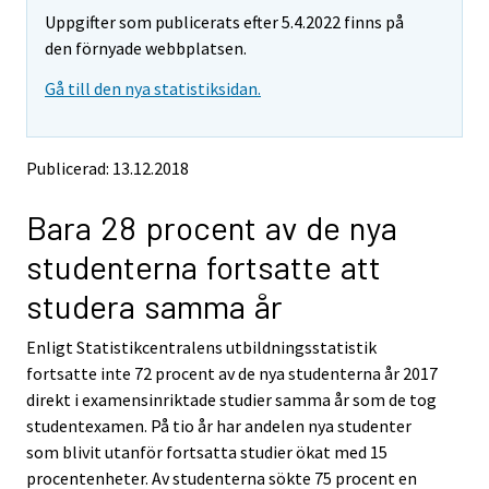
m
m
Uppgifter som publicerats efter 5.4.2022 finns på
o
o
v
v
den förnyade webbplatsen.
i
i
Gå till den nya statistiksidan.
n
n
g
g
t
t
o
o
Publicerad: 13.12.2018
a
a
n
n
Bara 28 procent av de nya
o
o
t
t
studenterna fortsatte att
h
h
e
e
studera samma år
r
r
s
s
Enligt Statistikcentralens utbildningsstatistik
e
e
fortsatte inte 72 procent av de nya studenterna år 2017
r
r
v
v
direkt i examensinriktade studier samma år som de tog
i
i
studentexamen. På tio år har andelen nya studenter
c
c
som blivit utanför fortsatta studier ökat med 15
e
e
procentenheter. Av studenterna sökte 75 procent en
.
.