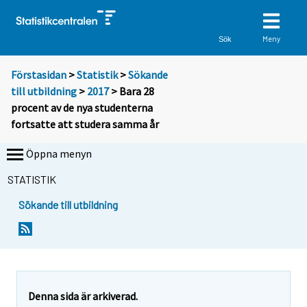
Meny
Sök
Förstasidan
>
Statistik
>
Sökande
till utbildning
>
2017
> Bara 28
procent av de nya studenterna
fortsatte att studera samma år
Öppna menyn
STATISTIK
Sökande till utbildning
Y
Y
o
o
u
u
a
a
r
r
e
e
Denna sida är arkiverad.