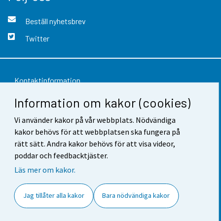
Beställ nyhetsbrev
Twitter
Kontaktinformation
Information om kakor (cookies)
Respons
Vi använder kakor på vår webbplats. Nödvändiga
Användarvillkor
kakor behövs för att webbplatsen ska fungera på
Dataskydd
rätt sätt. Andra kakor behövs för att visa videor,
poddar och feedbacktjäster.
Tillgänglighet
Läs mer om kakor.
Information om webbplatsen
Jag tillåter alla kakor
Bara nödvändiga kakor
Cookie-inställningar