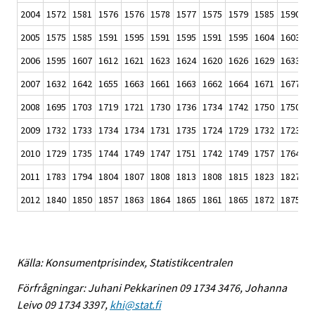
2004
1572
1581
1576
1576
1578
1577
1575
1579
1585
1590
1
2005
1575
1585
1591
1595
1591
1595
1591
1595
1604
1603
1
2006
1595
1607
1612
1621
1623
1624
1620
1626
1629
1633
1
2007
1632
1642
1655
1663
1661
1663
1662
1664
1671
1677
1
2008
1695
1703
1719
1721
1730
1736
1734
1742
1750
1750
1
2009
1732
1733
1734
1734
1731
1735
1724
1729
1732
1723
1
2010
1729
1735
1744
1749
1747
1751
1742
1749
1757
1764
1
2011
1783
1794
1804
1807
1808
1813
1808
1815
1823
1827
1
2012
1840
1850
1857
1863
1864
1865
1861
1865
1872
1875
1
Källa: Konsumentprisindex, Statistikcentralen
Förfrågningar: Juhani Pekkarinen 09 1734 3476, Johanna
Leivo 09 1734 3397,
khi@stat.fi