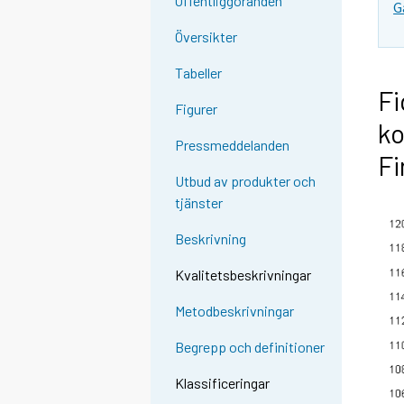
Offentliggöranden
G
Översikter
Tabeller
Fi
Figurer
ko
Pressmeddelanden
Fi
Utbud av produkter och
tjänster
Beskrivning
Kvalitetsbeskrivningar
Metodbeskrivningar
Begrepp och definitioner
Klassificeringar