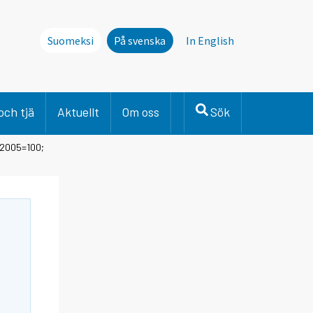
Suomeksi
På svenska
In English
och tjä
Aktuellt
Om oss
Sök
 2005=100;