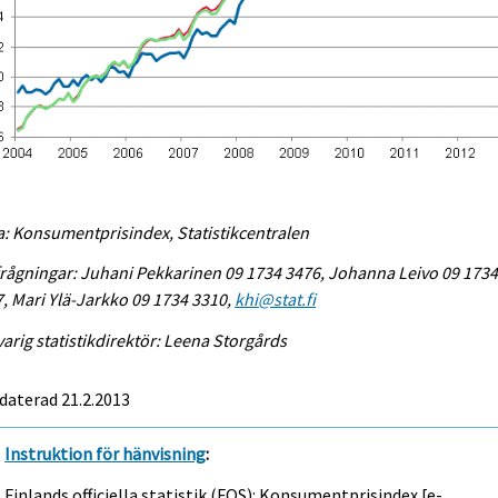
a: Konsumentprisindex, Statistikcentralen
rågningar: Juhani Pekkarinen 09 1734 3476, Johanna Leivo 09 173
, Mari Ylä-Jarkko 09 1734 3310,
khi@stat.fi
arig statistikdirektör: Leena Storgårds
daterad 21.2.2013
Instruktion för hänvisning
:
Finlands officiella statistik (FOS): Konsumentprisindex [e-