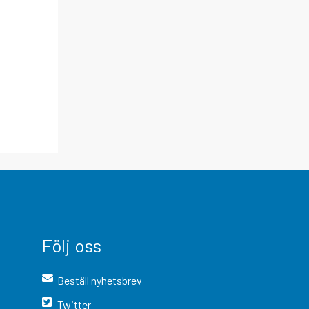
Följ oss
Beställ nyhetsbrev
Twitter