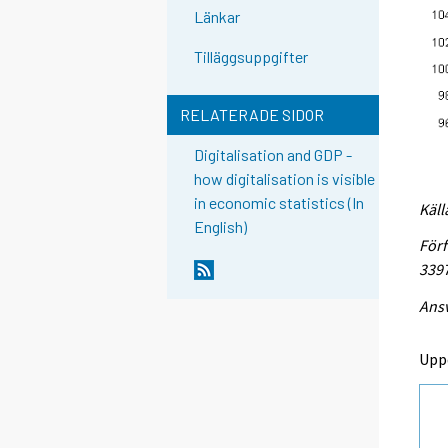
Länkar
Tilläggsuppgifter
RELATERADE SIDOR
Digitalisation and GDP -
how digitalisation is visible
in economic statistics (In
Käll
English)
Förf
3397
Ansv
Upp