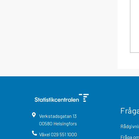
Fråg
Verkstadsgatan
13
00580
Helsingfors
Rådgivni
Växel
029 551 1000
Fråga om