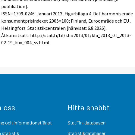
publikation].
ISSN=1799-0246.
Januari
2013, Figurbilaga 4. Det harmoniserade
konsumentprisindexet 2005=100; Finland, Euroområde och EU .
Helsingfors: Statistikcentralen [hänvisat: 6.8.2026].
Åtkomstsätt: http://stat.fi/til/khi/2013/01/khi_2013_01_2013-
02-19_kuv_004_sv.html
a oss
Hitta snabbt
ng och informationstjänst
StatFin-databasen
 statistik
Statistikdatabaser