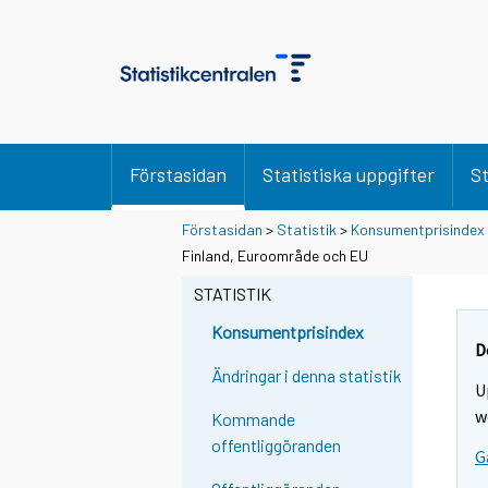
Förstasidan
Statistiska uppgifter
St
Förstasidan
>
Statistik
>
Konsumentprisindex
Finland, Euroområde och EU
STATISTIK
Konsumentprisindex
D
Ändringar i denna statistik
U
w
Kommande
offentliggöranden
G