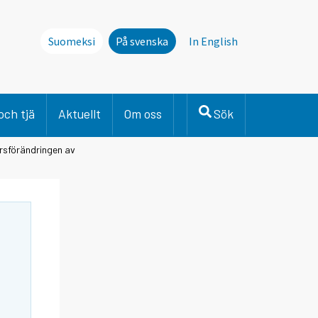
Suomeksi
På svenska
In English
och tjä
Aktuellt
Om oss
Sök
årsförändringen av