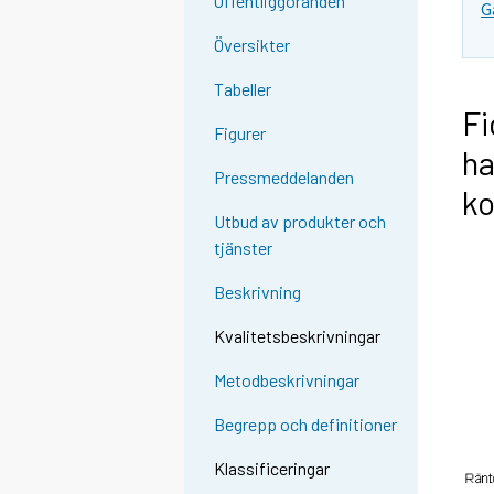
Offentliggöranden
G
Översikter
Tabeller
Fi
Figurer
ha
Pressmeddelanden
ko
Utbud av produkter och
tjänster
Beskrivning
Kvalitetsbeskrivningar
Metodbeskrivningar
Begrepp och definitioner
Klassificeringar