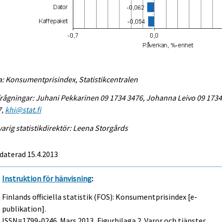
a: Konsumentprisindex, Statistikcentralen
rågningar: Juhani Pekkarinen 09 1734 3476, Johanna Leivo 09 173
7,
khi@stat.fi
arig statistikdirektör: Leena Storgårds
daterad 15.4.2013
Instruktion för hänvisning
:
Finlands officiella statistik (FOS): Konsumentprisindex [e-
publikation].
ISSN=1799-0246.
Mars
2013, Figurbilaga 2. Varor och tjänster