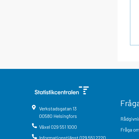
Fråg
Verkstadsgatan
13
00580
Helsingfors
Rådgivni
Växel
029 551 1000
Fråga om
Informationstjänst
029 551 2220