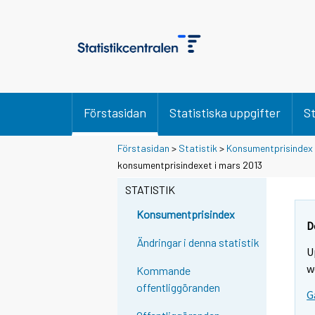
Förstasidan
Statistiska uppgifter
St
Förstasidan
>
Statistik
>
Konsumentprisindex
konsumentprisindexet i mars 2013
STATISTIK
Konsumentprisindex
D
Ändringar i denna statistik
U
w
Kommande
offentliggöranden
G