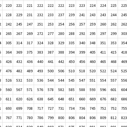
0
220
221
221
222
222
222
223
223
224
224
225
22
1
228
229
231
232
233
237
239
241
243
243
244
24
2
242
245
247
251
253
254
256
257
259
260
262
26
3
265
267
269
272
277
280
288
292
295
297
299
30
4
305
314
317
324
328
329
335
340
348
351
353
35
5
364
369
375
383
387
388
394
399
405
411
415
41
6
426
432
436
440
441
442
450
456
460
465
468
46
7
476
482
489
493
500
506
510
518
520
522
524
52
8
526
532
533
536
544
544
545
547
551
554
557
55
9
560
567
571
576
578
582
585
588
593
596
601
60
0
611
620
626
638
645
648
651
660
669
676
682
68
1
693
699
708
717
727
731
734
736
745
752
752
75
2
767
771
780
786
799
800
806
804
806
809
812
82
3
830
834
839
849
860
871
875
876
881
883
891
89