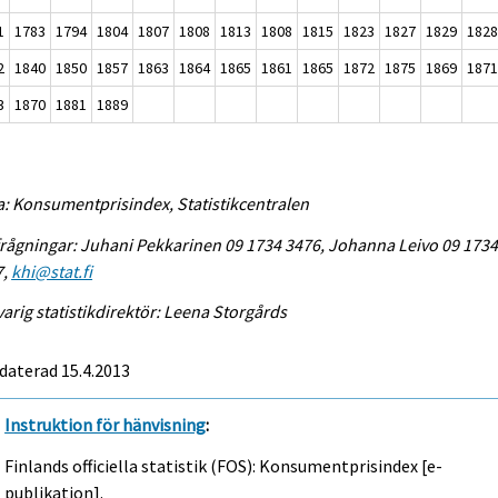
1
1783
1794
1804
1807
1808
1813
1808
1815
1823
1827
1829
182
2
1840
1850
1857
1863
1864
1865
1861
1865
1872
1875
1869
187
3
1870
1881
1889
a: Konsumentprisindex, Statistikcentralen
rågningar: Juhani Pekkarinen 09 1734 3476, Johanna Leivo 09 173
7,
khi@stat.fi
arig statistikdirektör: Leena Storgårds
daterad 15.4.2013
Instruktion för hänvisning
:
Finlands officiella statistik (FOS): Konsumentprisindex [e-
publikation].