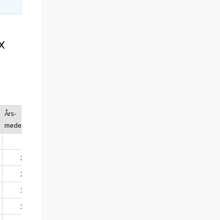
x
Års-
medeltal
0
.
2
101
2
103
8
103
1
100