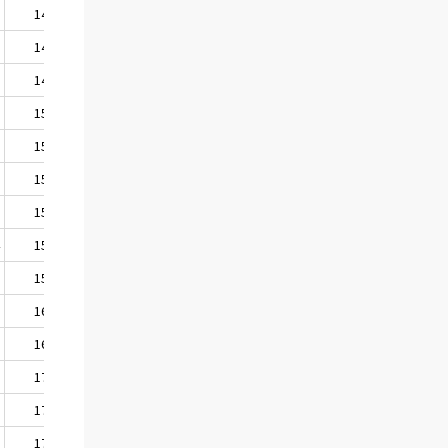
5
1415
7
1435
6
1452
7
1501
2
1539
7
1563
7
1577
4
1580
0
1594
5
1622
8
1662
6
1730
6
1730
7
1751