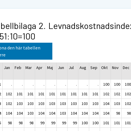
bellbilaga 2. Levnadskostnadsinde
51:10=100
na den här tabellen
rre
Jan
Feb
Mar
Apr
Maj
Jun
Jul
Aug
Sep
Okt
Nov
Dec
1
.
.
.
.
.
.
.
.
.
100
100
10
2
102
101
101
101
101
101
101
101
101
102
102
10
3
102
103
103
103
103
103
103
103
103
104
103
10
4
104
104
103
104
104
103
104
104
104
104
98
9
5
98
98
98
99
99
99
99
100
100
101
101
10