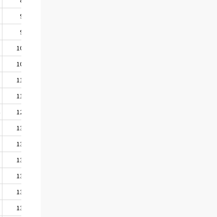
5
925
2
980
5
1015
3
1052
2
1104
5
1177
4
1248
3
1300
0
1333
1
1361
3
1376
7
1390
9
1398