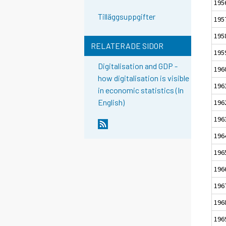
195
Tilläggsuppgifter
195
195
RELATERADE SIDOR
195
Digitalisation and GDP -
196
how digitalisation is visible
196
in economic statistics (In
English)
196
196
196
196
196
196
196
196