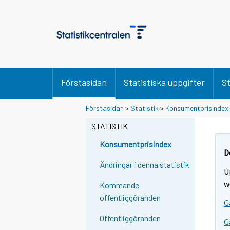
Förstasidan
Statistiska uppgifter
St
Förstasidan
>
Statistik
>
Konsumentprisindex
STATISTIK
Konsumentprisindex
D
Ändringar i denna statistik
U
w
Kommande
offentliggöranden
G
Offentliggöranden
G