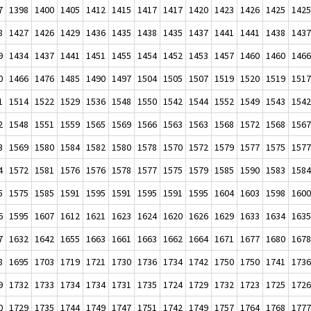
7
1398
1400
1405
1412
1415
1417
1417
1420
1423
1426
1425
142
8
1427
1426
1429
1436
1435
1438
1435
1437
1441
1441
1438
143
9
1434
1437
1441
1451
1455
1454
1452
1453
1457
1460
1460
146
0
1466
1476
1485
1490
1497
1504
1505
1507
1519
1520
1519
151
1
1514
1522
1529
1536
1548
1550
1542
1544
1552
1549
1543
154
2
1548
1551
1559
1565
1569
1566
1563
1563
1568
1572
1568
156
3
1569
1580
1584
1582
1580
1578
1570
1572
1579
1577
1575
157
4
1572
1581
1576
1576
1578
1577
1575
1579
1585
1590
1583
158
5
1575
1585
1591
1595
1591
1595
1591
1595
1604
1603
1598
160
6
1595
1607
1612
1621
1623
1624
1620
1626
1629
1633
1634
163
7
1632
1642
1655
1663
1661
1663
1662
1664
1671
1677
1680
167
8
1695
1703
1719
1721
1730
1736
1734
1742
1750
1750
1741
173
9
1732
1733
1734
1734
1731
1735
1724
1729
1732
1723
1725
172
0
1729
1735
1744
1749
1747
1751
1742
1749
1757
1764
1768
177