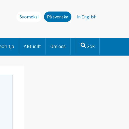
Suomeksi
På svenska
In English
och tjä
Aktuellt
Om oss
Sök