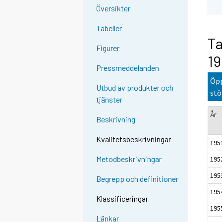
Översikter
Tabeller
Ta
Figurer
19
Pressmeddelanden
Öpp
Utbud av produkter och
stö
tjänster
År
Beskrivning
Kvalitetsbeskrivningar
195
Metodbeskrivningar
195
195
Begrepp och definitioner
195
Klassificeringar
195
Länkar