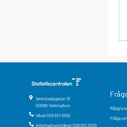
Fråg
Verkstadsgatan
13
00580
Helsingfors
Rådgivni
Växel
029 551 1000
Fråga om
Informationstjänst
029 551 2220