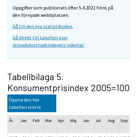
Uppgifter som publicerats efter 5.4.2022 finns på
den förnyade webbplatsen.
Gå till den nya statistiksidan.
Gå direkt till tabellen över
levnadskostnadsindexets indextal.
Tabellbilaga 5.
Konsumentprisindex 2005=100
Öppna den här
tabellen större
År
Jan
Feb
Mar
Apr
Maj
Jun
Jul
Aug
Sep
O