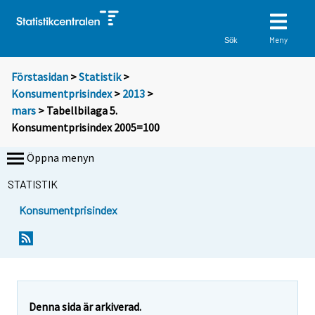
Meny
Sök
Förstasidan
>
Statistik
>
Konsumentprisindex
>
2013
>
mars
> Tabellbilaga 5.
Konsumentprisindex 2005=100
Öppna menyn
STATISTIK
Konsumentprisindex
Denna sida är arkiverad.