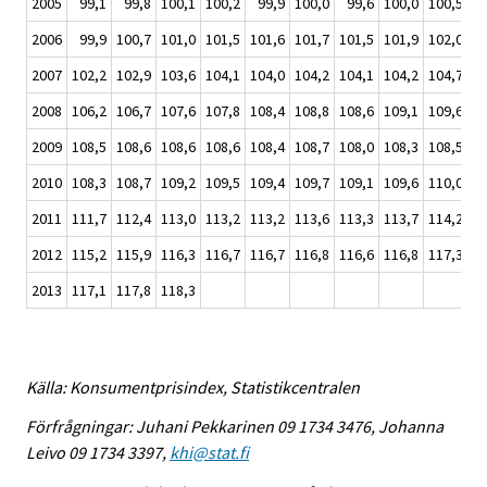
2005
99,1
99,8
100,1
100,2
99,9
100,0
99,6
100,0
100,5
10
2006
99,9
100,7
101,0
101,5
101,6
101,7
101,5
101,9
102,0
10
2007
102,2
102,9
103,6
104,1
104,0
104,2
104,1
104,2
104,7
10
2008
106,2
106,7
107,6
107,8
108,4
108,8
108,6
109,1
109,6
10
2009
108,5
108,6
108,6
108,6
108,4
108,7
108,0
108,3
108,5
10
2010
108,3
108,7
109,2
109,5
109,4
109,7
109,1
109,6
110,0
11
2011
111,7
112,4
113,0
113,2
113,2
113,6
113,3
113,7
114,2
11
2012
115,2
115,9
116,3
116,7
116,7
116,8
116,6
116,8
117,3
11
2013
117,1
117,8
118,3
Källa: Konsumentprisindex, Statistikcentralen
Förfrågningar: Juhani Pekkarinen 09 1734 3476, Johanna
Leivo 09 1734 3397,
khi@stat.fi