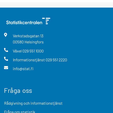
Verkstadsgatan
13
00580
Helsingfors
Växel
029 551 1000
Informationstjänst
029 551 2220
info@stat.fi
Fråga oss
Rådgivning och informationstjänst
Fråga om statistik