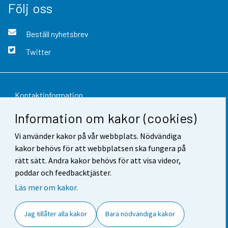
Följ oss
Beställ nyhetsbrev
Twitter
Kontaktinformation
Information om kakor (cookies)
Respons
Vi använder kakor på vår webbplats. Nödvändiga
Användarvillkor
kakor behövs för att webbplatsen ska fungera på
Dataskydd
rätt sätt. Andra kakor behövs för att visa videor,
poddar och feedbacktjäster.
Tillgänglighet
Läs mer om kakor.
Information om webbplatsen
Jag tillåter alla kakor
Bara nödvändiga kakor
Cookie-inställningar