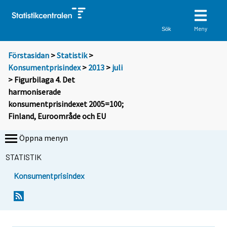
Meny
Sök
Förstasidan
>
Statistik
>
Konsumentprisindex
>
2013
>
juli
> Figurbilaga 4. Det
harmoniserade
konsumentprisindexet 2005=100;
Finland, Euroområde och EU
Öppna menyn
STATISTIK
Konsumentprisindex