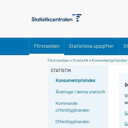
Förstasidan
Statistiska uppgifter
St
Förstasidan
>
Statistik
>
Konsumentprisindex
STATISTIK
Konsumentprisindex
D
Ändringar i denna statistik
U
w
Kommande
offentliggöranden
G
Offentliggöranden
G