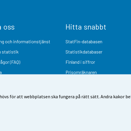
a oss
Hitta snabbt
ng och informationstjänst
StatFin-databasen
 statistik
Statistikdatabaser
rågor (FAQ)
Finland i siffror
a
Prisomräknaren
Kommande publiceringar
Undersökningsmaterial
övs för att webbplatsen ska fungera på rätt sätt. Andra kakor behö
Användarvillkor
Dataskydd
Tillgänglighet
Information om