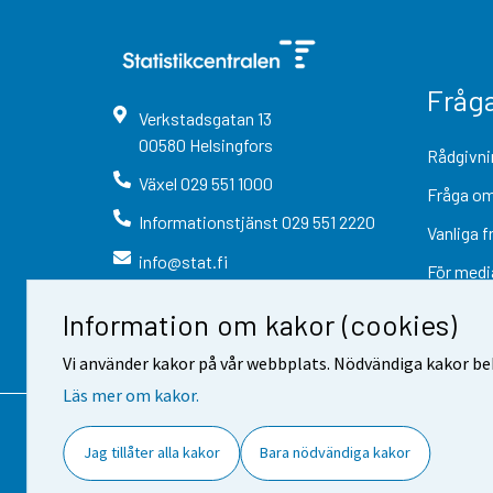
Fråg
Verkstadsgatan
13
00580
Helsingfors
Rådgivni
Växel
029 551 1000
Fråga om
Informationstjänst
029 551 2220
Vanliga f
info@stat.fi
För medi
Information om kakor (cookies)
Vi använder kakor på vår webbplats. Nödvändiga kakor beh
Läs mer om kakor.
Kontaktinformation
Respons
Jag tillåter alla kakor
Bara nödvändiga kakor