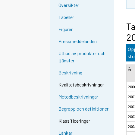
Översikter
Tabeller
Ta
Figurer
2
Pressmeddelanden
Öpp
Utbud av produkter och
stö
tjänster
År
Beskrivning
Kvalitetsbeskrivningar
200
Metodbeskrivningar
200
200
Begrepp och definitioner
200
Klassificeringar
200
Länkar