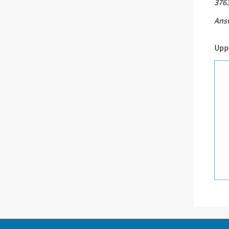
376
Ansv
Upp