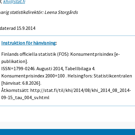
3,
khi@stat.fi
arig statistikdirektör: Leena Storgårds
daterad 15.9.2014
Instruktion för hänvisning
:
Finlands officiella statistik (FOS): Konsumentprisindex [e-
publikation].
ISSN=1799-0246.
Augusti
2014, Tabellbilaga 4.
Konsumentprisindex 2000=100 . Helsingfors: Statistikcentralen
[hänvisat: 6.8.2026].
Åtkomstsätt: http://stat.fi/til/khi/2014/08/khi_2014_08_2014-
09-15_tau_004_sv.html