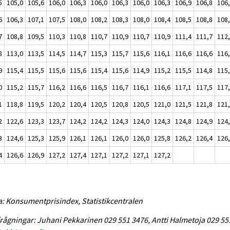
5
105,0
105,6
106,0
106,3
106,0
106,3
106,0
106,3
106,9
106,8
106
6
106,3
107,1
107,5
108,0
108,2
108,3
108,0
108,4
108,5
108,8
108
7
108,8
109,5
110,3
110,8
110,7
110,9
110,7
110,9
111,4
111,7
112
8
113,0
113,5
114,5
114,7
115,3
115,7
115,6
116,1
116,6
116,6
116
9
115,4
115,5
115,6
115,6
115,4
115,6
114,9
115,2
115,5
114,8
115
0
115,2
115,7
116,2
116,6
116,5
116,7
116,1
116,6
117,1
117,5
117
1
118,8
119,5
120,2
120,4
120,5
120,8
120,5
121,0
121,5
121,8
121
2
122,6
123,3
123,7
124,2
124,2
124,3
124,0
124,3
124,8
124,9
124
3
124,6
125,3
125,9
126,1
126,1
126,0
126,0
125,8
126,2
126,4
126
4
126,6
126,9
127,2
127,4
127,1
127,2
127,1
127,2
a: Konsumentprisindex, Statistikcentralen
rågningar: Juhani Pekkarinen 029 551 3476, Antti Halmetoja 029 55