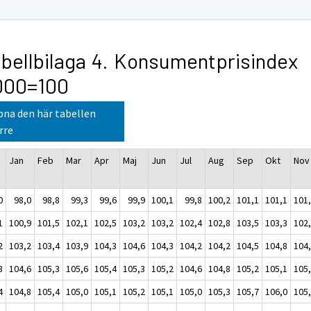
bellbilaga 4. Konsumentprisindex
000=100
na den här tabellen
rre
Jan
Feb
Mar
Apr
Maj
Jun
Jul
Aug
Sep
Okt
Nov
0
98,0
98,8
99,3
99,6
99,9
100,1
99,8
100,2
101,1
101,1
101
1
100,9
101,5
102,1
102,5
103,2
103,2
102,4
102,8
103,5
103,3
102
2
103,2
103,4
103,9
104,3
104,6
104,3
104,2
104,2
104,5
104,8
104
3
104,6
105,3
105,6
105,4
105,3
105,2
104,6
104,8
105,2
105,1
105
4
104,8
105,4
105,0
105,1
105,2
105,1
105,0
105,3
105,7
106,0
105