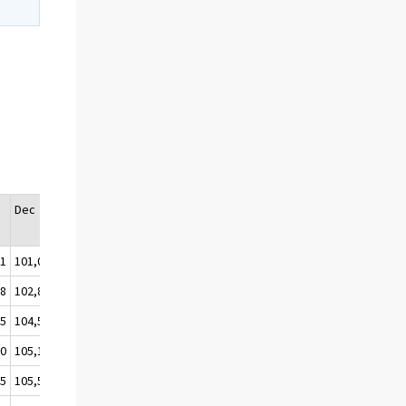
Dec
Års-
medeltal
,1
101,0
100,0
,8
102,8
102,6
,5
104,5
104,2
,0
105,1
105,1
,5
105,5
105,3