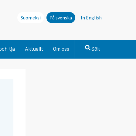
Suomeksi
På svenska
In English
och tjä
Aktuellt
Om oss
Sök