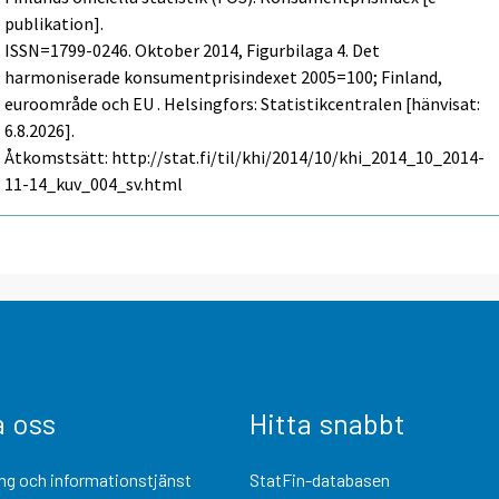
publikation].
ISSN=1799-0246.
Oktober
2014, Figurbilaga 4. Det
harmoniserade konsumentprisindexet 2005=100; Finland,
euroområde och EU . Helsingfors: Statistikcentralen [hänvisat:
6.8.2026].
Åtkomstsätt: http://stat.fi/til/khi/2014/10/khi_2014_10_2014-
11-14_kuv_004_sv.html
a oss
Hitta snabbt
ng och informationstjänst
StatFin-databasen