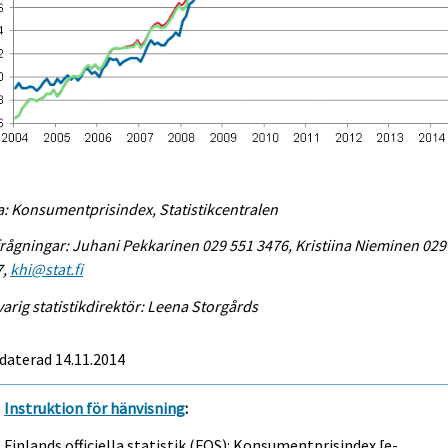
a: Konsumentprisindex, Statistikcentralen
rågningar: Juhani Pekkarinen 029 551 3476, Kristiina Nieminen 029
7,
khi@stat.fi
arig statistikdirektör: Leena Storgårds
daterad 14.11.2014
Instruktion för hänvisning
:
Finlands officiella statistik (FOS): Konsumentprisindex [e-