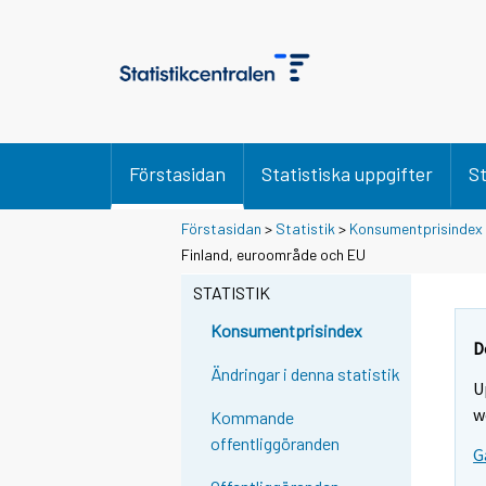
Förstasidan
Statistiska uppgifter
St
Förstasidan
>
Statistik
>
Konsumentprisindex
Finland, euroområde och EU
STATISTIK
Konsumentprisindex
D
Ändringar i denna statistik
U
w
Kommande
offentliggöranden
G