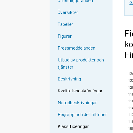
Offentliggöranden
G
Översikter
Tabeller
Fi
Figurer
ko
Pressmeddelanden
Fi
Utbud av produkter och
tjänster
Beskrivning
Kvalitetsbeskrivningar
Metodbeskrivningar
Begrepp och definitioner
Klassificeringar