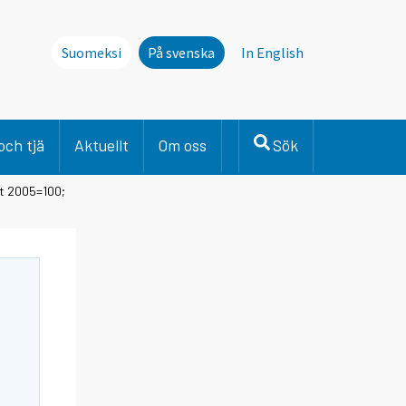
Suomeksi
På svenska
In English
och tjä
Aktuellt
Om oss
Sök
et 2005=100;