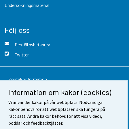
Undersökningsmaterial
Följ oss
Beställ nyhetsbrev
Twitter
Kontaktinformation
Information om kakor (cookies)
Respons
Vi använder kakor på vår webbplats. Nödvändiga
Användarvillkor
kakor behövs för att webbplatsen ska fungera på
Dataskydd
rätt sätt. Andra kakor behövs för att visa videor,
poddar och feedbacktjäster.
Tillgänglighet