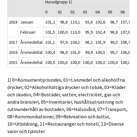
Huvudgrupp 1)
0
01
02
03
04
05
06
0
2018
Januari
101,2
98,6
110,1
93,6
102,6
98,7
107,7
10
Februari
101,5
100,0
110,0
95,9
102,4
98,8
107,8
10
2017
Årsmedeltal
101,1
97,9
104,1
98,2
101,9
99,5
108,7
10
2016
Årsmedeltal
100,4
98,9
101,0
99,4
100,5
99,7
106,8
2015
Årsmedeltal
100,0
100,0
100,0
100,0
100,0
100,0
100,0
10
1) 0=Konsumentprisindex, 01=Livsmedel och alkoholfria
drycker, 02=Alkoholhaltiga drycker och tobak, 03=Kläder
och skodon, 04=Bostäder, vatten, electricitet, gas och
andra bränslen, 05=Inventarier, hushållsutrustning och
rutinunderhåll av bostaden, 06=Hälsovård, 07=Transport,
08=Kommunikationer, 09=Rekreation och kultur,
10=Utbildning, 11=Restauranger och hotell, 12=Diverse
varor och tjänster