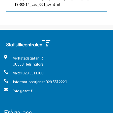
18-03-14_tau_001_sv.html
Verkstadsgatan
13
00580
Helsingfors
Växel
029 551 1000
Informationstjänst
029 551 2220
info@stat.fi
Fråga oss