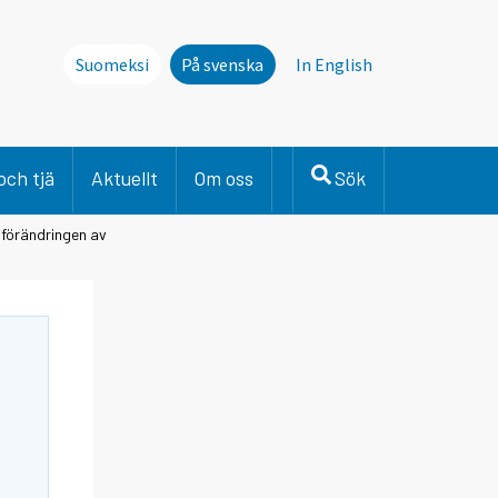
Suomeksi
På svenska
In English
och tjä
Aktuellt
Om oss
Sök
sförändringen av