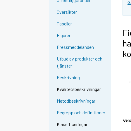
Offentliggöranden
G
Översikter
Tabeller
Fi
Figurer
ha
Pressmeddelanden
ko
Utbud av produkter och
tjänster
Beskrivning
Kvalitetsbeskrivningar
Metodbeskrivningar
Begrepp och definitioner
Klassificeringar