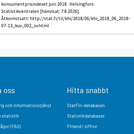
konsumentprisindexet juni 2018 . Helsingfors:
Statistikcentralen [hänvisat: 7.8.2026].
Åtkomstsätt: http://stat.fi/til/khi/2018/06/khi_2018_06_2018-
07-13_kuv_002_sv.html
a oss
Hitta snabbt
ng och informationstjänst
StatFin-databasen
 statistik
Statistikdatabaser
rågor (FAQ)
Finland i siffror