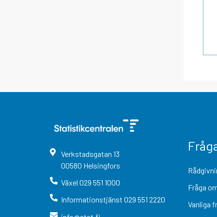
Fråg
Verkstadsgatan
13
00580
Helsingfors
Rådgivni
Växel
029 551 1000
Fråga om
Informationstjänst
029 551 2220
Vanliga f
info@stat.fi