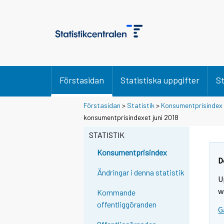
Förstasidan
Statistiska uppgifter
St
Förstasidan
>
Statistik
>
Konsumentprisindex
konsumentprisindexet juni 2018
STATISTIK
Konsumentprisindex
D
Ändringar i denna statistik
U
w
Kommande
offentliggöranden
G