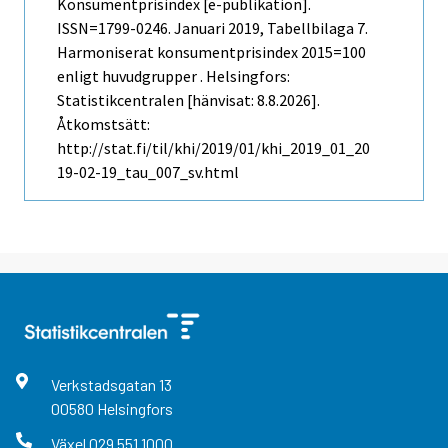
Konsumentprisindex [e-publikation].
ISSN=1799-0246.
Januari
2019, Tabellbilaga 7.
Harmoniserat konsumentprisindex 2015=100
enligt huvudgrupper . Helsingfors:
Statistikcentralen [hänvisat: 8.8.2026].
Åtkomstsätt:
http://stat.fi/til/khi/2019/01/khi_2019_01_20
19-02-19_tau_007_sv.html
Verkstadsgatan
13
00580
Helsingfors
Växel
029 551 1000