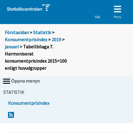
Meny
Sök
Förstasidan
>
Statistik
>
Konsumentprisindex
>
2019
>
januari
> Tabellbilaga 7.
Harmoniserat
konsumentprisindex 2015=100
enligt huvudgrupper
Öppna menyn
STATISTIK
Konsumentprisindex