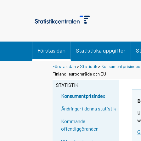
Förstasidan
Statistiska uppgifter
St
Förstasidan
>
Statistik
>
Konsumentprisindex
Finland, euroområde och EU
STATISTIK
Konsumentprisindex
D
Ändringar i denna statistik
U
w
Kommande
offentliggöranden
G