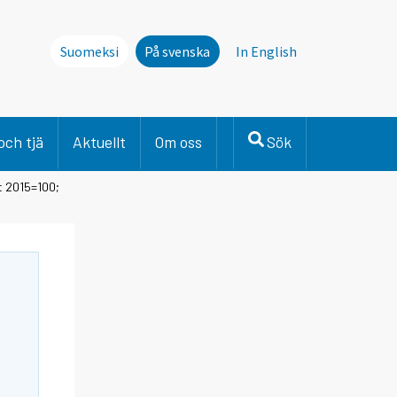
Suomeksi
På svenska
In English
och tjä
Aktuellt
Om oss
Sök
t 2015=100;