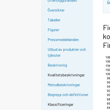
Offentliggöranden
G
Översikter
Tabeller
Fi
Figurer
ko
Pressmeddelanden
Fi
Utbud av produkter och
tjänster
Beskrivning
Kvalitetsbeskrivningar
Metodbeskrivningar
Begrepp och definitioner
Klassificeringar