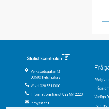
Fråg
Verkstadsgatan
13
00580
Helsingfors
Rådgivni
Växel
029 551 1000
Fråga om
Informationstjänst
029 551 2220
Vanliga f
info@stat.fi
För medi