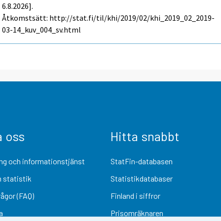
6.8.2026].
Åtkomstsätt: http://stat.fi/til/khi/2019/02/khi_2019_02_2019-
03-14_kuv_004_sv.html
a oss
Hitta snabbt
ng och informationstjänst
StatFin-databasen
 statistik
Statistikdatabaser
rågor (FAQ)
Finland i siffror
a
Prisomräknaren