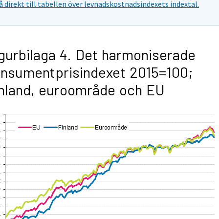
å direkt till tabellen över levnadskostnadsindexets indextal.
gurbilaga 4. Det harmoniserade
nsumentprisindexet 2015=100;
nland, euroområde och EU