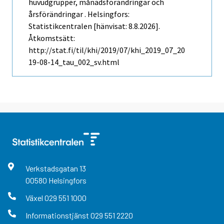
huvudgrupper, månadsförändringar och
årsförändringar . Helsingfors:
Statistikcentralen [hänvisat: 8.8.2026].
Åtkomstsätt:
http://stat.fi/til/khi/2019/07/khi_2019_07_20
19-08-14_tau_002_sv.html
Verkstadsgatan
13
00580
Helsingfors
Växel
029 551 1000
Informationstjänst
029 551 2220