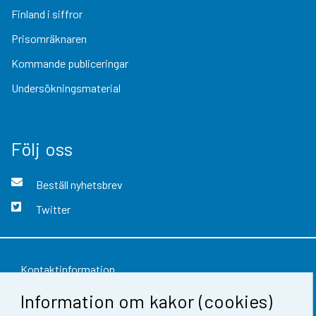
Finland i siffror
Prisomräknaren
Kommande publiceringar
Undersökningsmaterial
Följ oss
Beställ nyhetsbrev
Twitter
Kontaktinformation
Information om kakor (cookies)
Respons