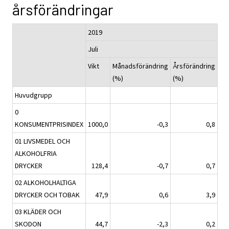
årsförändringar
2019
Juli
Vikt
Månadsförändring
Årsförändring
(%)
(%)
Huvudgrupp
0
KONSUMENTPRISINDEX
1000,0
-0,3
0,8
01 LIVSMEDEL OCH
ALKOHOLFRIA
DRYCKER
128,4
-0,7
0,7
02 ALKOHOLHALTIGA
DRYCKER OCH TOBAK
47,9
0,6
3,9
03 KLÄDER OCH
SKODON
44,7
-2,3
0,2