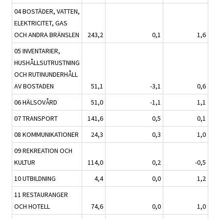
04 BOSTÄDER, VATTEN,
ELEKTRICITET, GAS
OCH ANDRA BRÄNSLEN
243,2
0,1
1,6
05 INVENTARIER,
HUSHÅLLSUTRUSTNING
OCH RUTINUNDERHÅLL
AV BOSTADEN
51,1
-3,1
0,6
06 HÄLSOVÅRD
51,0
-1,1
1,1
07 TRANSPORT
141,6
0,5
0,1
08 KOMMUNIKATIONER
24,3
0,3
1,0
09 REKREATION OCH
KULTUR
114,0
0,2
-0,5
10 UTBILDNING
4,4
0,0
1,2
11 RESTAURANGER
OCH HOTELL
74,6
0,0
1,0