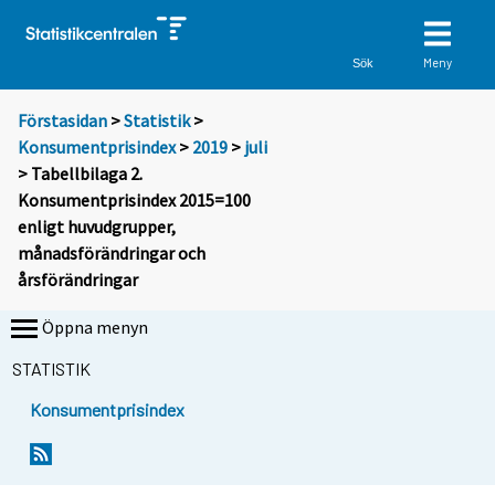
Meny
Sök
Förstasidan
>
Statistik
>
Konsumentprisindex
>
2019
>
juli
> Tabellbilaga 2.
Konsumentprisindex 2015=100
enligt huvudgrupper,
månadsförändringar och
årsförändringar
Öppna menyn
STATISTIK
Konsumentprisindex