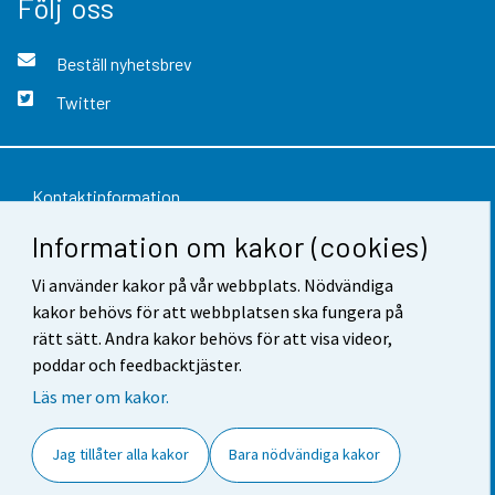
Följ oss
Beställ nyhetsbrev
Twitter
Kontaktinformation
Information om kakor (cookies)
Respons
Användarvillkor
Vi använder kakor på vår webbplats. Nödvändiga
kakor behövs för att webbplatsen ska fungera på
Dataskydd
rätt sätt. Andra kakor behövs för att visa videor,
poddar och feedbacktjäster.
Tillgänglighet
Läs mer om kakor.
Information om webbplatsen
Jag tillåter alla kakor
Bara nödvändiga kakor
Cookie-inställningar