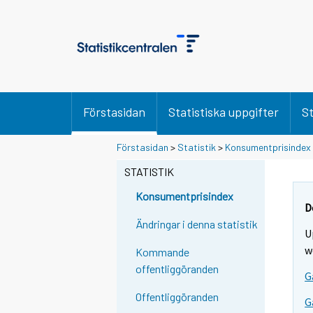
Förstasidan
Statistiska uppgifter
St
Förstasidan
>
Statistik
>
Konsumentprisindex
STATISTIK
Konsumentprisindex
D
Ändringar i denna statistik
U
w
Kommande
offentliggöranden
G
Offentliggöranden
G