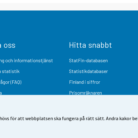
a oss
Hitta snabbt
ng och informationstjänst
StatFin-databasen
 statistik
Statistikdatabaser
rågor (FAQ)
Finland i siffror
a
Prisomräknaren
Kommande publiceringar
Undersökningsmaterial
övs för att webbplatsen ska fungera på rätt sätt. Andra kakor behö