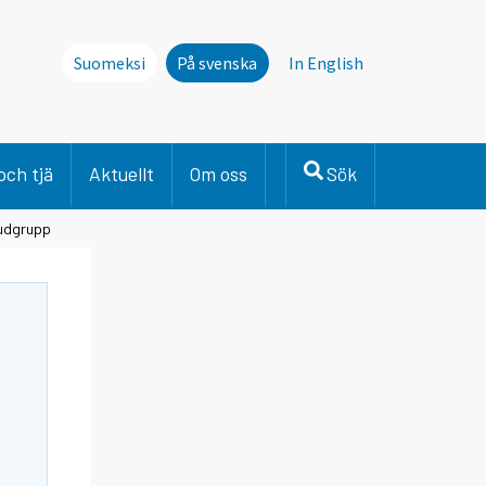
Suomeksi
På svenska
In English
och tjä
Aktuellt
Om oss
Sök
vudgrupp