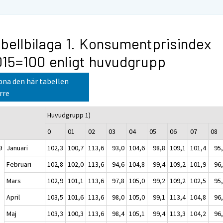
bellbilaga 1. Konsumentprisindex
15=100 enligt huvudgrupp
na den här tabellen
rre
Huvudgrupp 1)
0
01
02
03
04
05
06
07
08
9
Januari
102,3
100,7
113,6
93,0
104,6
98,8
109,1
101,4
95
Februari
102,8
102,0
113,6
94,6
104,8
99,4
109,2
101,9
96
Mars
102,9
101,1
113,6
97,8
105,0
99,2
109,2
102,5
95
April
103,5
101,6
113,6
98,0
105,0
99,1
113,4
104,8
96
Maj
103,3
100,3
113,6
98,4
105,1
99,4
113,3
104,2
96