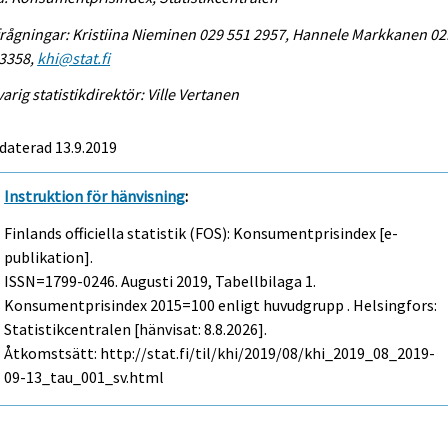
rågningar: Kristiina Nieminen 029 551 2957, Hannele Markkanen 02
 3358,
khi@stat.fi
arig statistikdirektör: Ville Vertanen
daterad 13.9.2019
Instruktion för hänvisning
:
Finlands officiella statistik (FOS): Konsumentprisindex [e-
publikation].
ISSN=1799-0246.
Augusti
2019, Tabellbilaga 1.
Konsumentprisindex 2015=100 enligt huvudgrupp . Helsingfors:
Statistikcentralen [hänvisat: 8.8.2026].
Åtkomstsätt: http://stat.fi/til/khi/2019/08/khi_2019_08_2019-
09-13_tau_001_sv.html