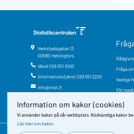
Fråg
Verkstadsgatan
13
00580
Helsingfors
Rådgivni
Växel
029 551 1000
Fråga om
Informationstjänst
029 551 2220
Vanliga f
info@stat.fi
För medi
Information om kakor (cookies)
Vi använder kakor på vår webbplats. Nödvändiga kakor beh
Läs mer om kakor.