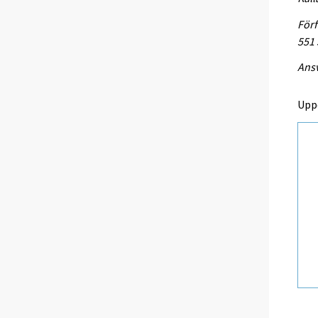
Förf
551
Ansv
Upp