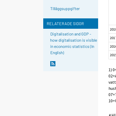
Tilläggsuppgifter
RELATERADE SIDOR
201
Digitalisation and GDP -
201
how digitalisation is visible
in economic statistics (In
201
English)
201
1) 0
02=A
vatt
hush
07=
10=U
Käll