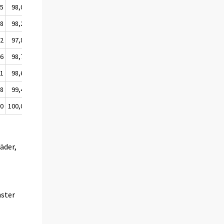
,5
98,0
106,5
108,8
100,1
,8
98,2
106,5
108,8
100,0
,2
97,8
106,5
109,4
100,2
,6
98,7
105,5
106,1
99,4
,1
98,6
104,0
103,7
100,0
,8
99,4
102,3
101,7
99,7
,0
100,0
100,0
100,0
100,0
äder,
nster