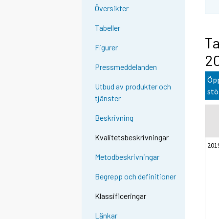
Översikter
Tabeller
Ta
Figurer
20
Pressmeddelanden
Öpp
Utbud av produkter och
stö
tjänster
Beskrivning
Kvalitetsbeskrivningar
201
Metodbeskrivningar
Begrepp och definitioner
Klassificeringar
Länkar