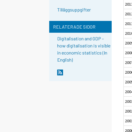
201
Tilläggsuppgifter
201
201
RELATERADE SIDOR
201
Digitalisation and GDP -
200
how digitalisation is visible
in economic statistics (In
200
English)
200
200
200
200
200
200
200
200