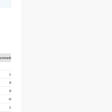
Årsmedel.
.
1,1
0,7
0,4
-0,2
1,0