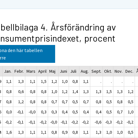
bellbilaga 4. Årsförändring av
nsumentprisindexet, procent
na den här tabellen
rre
Jan.
Febr.
Mars
April
Maj
Juni
Juli
Aug.
Sept.
Okt.
Nov.
Dec.
9
1,1
1,3
1,1
1,5
1,2
1,0
0,8
1,1
.
.
.
.
8
0,8
0,6
0,8
0,8
1,0
1,2
1,4
1,3
1,3
1,5
1,3
1,2
7
0,8
1,2
0,8
0,8
0,7
0,7
0,5
0,7
0,8
0,5
0,8
0,5
6
0,0
-0,1
-0,0
0,3
0,3
0,4
0,5
0,4
0,4
0,5
0,7
1,0
5
-0,2
-0,1
-0,1
-0,2
-0,0
-0,1
-0,2
-0,2
-0,6
-0,3
-0,2
-0,2
4
1,6
1,3
1,1
1,1
0,8
0,9
0,8
1,1
1,3
1,0
1,0
0,5