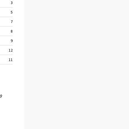
3,6
5,9
7,1
8,4
9,3
12,0
11,6
9