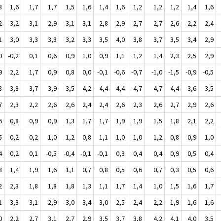
3
1,6
1,7
1,7
1,5
1,6
1,4
1,6
1,2
1,2
1,2
1,4
1,6
2
3,2
3,1
2,9
3,1
3,1
2,8
2,9
2,7
2,7
2,6
2,2
2,4
1
3,0
3,3
3,3
3,2
3,3
3,5
4,0
3,8
3,7
3,5
3,4
2,9
0
-0,2
0,1
0,6
0,9
1,0
0,9
1,1
1,2
1,4
2,3
2,5
2,9
9
2,2
1,7
0,9
0,8
0,0
-0,1
-0,6
-0,7
-1,0
-1,5
-0,9
-0,5
8
3,8
3,7
3,9
3,5
4,2
4,4
4,4
4,7
4,7
4,4
3,6
3,5
7
2,3
2,2
2,6
2,6
2,4
2,4
2,6
2,3
2,6
2,7
2,9
2,6
6
0,8
0,9
0,9
1,3
1,7
1,7
1,9
1,9
1,5
1,8
2,1
2,2
5
0,2
0,2
1,0
1,2
0,8
1,1
1,0
1,0
1,2
0,8
0,9
1,0
4
0,2
0,1
-0,5
-0,4
-0,1
-0,1
0,3
0,4
0,4
0,9
0,5
0,4
3
1,4
1,9
1,6
1,1
0,7
0,8
0,5
0,6
0,7
0,3
0,5
0,6
2
2,3
1,8
1,8
1,8
1,3
1,1
1,7
1,4
1,0
1,5
1,6
1,7
1
3,3
3,1
2,9
3,0
3,4
3,0
2,5
2,4
2,2
1,9
1,6
1,6
0
2,2
2,7
3,1
2,7
2,9
3,5
3,7
3,8
4,2
4,1
4,0
3,5