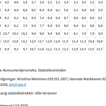
6
4,5
4,6
3,8
3,7
3,0
3,3
3,3
3,4
3,3
3,5
3,3
3,4
5
6,4
6,4
6,6
6,5
6,4
6,4
6,1
5,8
5,3
4,9
4,9
5,0
4
8,3
8,2
8,1
8,0
7,4
6,4
6,4
6,7
6,6
6,9
6,0
6,1
3
8,2
8,2
7,5
8,0
7,7
8,9
8,5
9,0
9,4
9,1
9,8
8,6
2
10,7
10,3
10,2
9,6
9,8
9,4
9,8
9,3
8,1
7,6
7,9
9,0
1
13,5
12,8
13,1
12,5
12,7
12,9
12,6
11,5
11,4
11,3
10,4
10,0
0
8,9
9,3
9,7
10,7
11,6
11,2
11,3
12,3
12,9
13,3
13,5
13,7
a: Konsumentprisindex, Statistikcentralen
rågningar: Kristiina Nieminen 029 551 2957, Hannele Markkanen 02
 3358,
khi@stat.fi
arig statistikdirektör: Ville Vertanen
daterad 13.9.2019