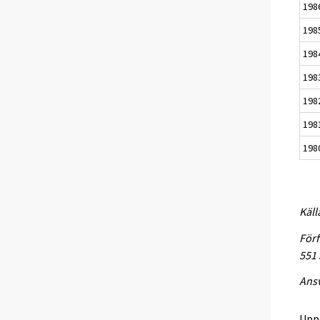
198
198
198
198
198
198
198
Käll
Förf
551
Ansv
Upp