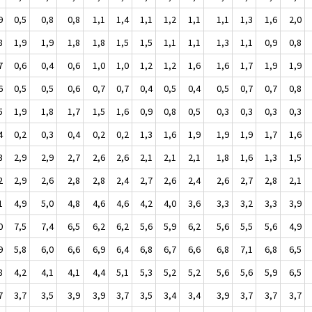
9
0,5
0,8
0,8
1,1
1,4
1,1
1,2
1,1
1,1
1,3
1,6
2,0
8
1,9
1,9
1,8
1,8
1,5
1,5
1,1
1,1
1,3
1,1
0,9
0,8
7
0,6
0,4
0,6
1,0
1,0
1,2
1,2
1,6
1,6
1,7
1,9
1,9
6
0,5
0,5
0,6
0,7
0,7
0,4
0,5
0,4
0,5
0,7
0,7
0,8
5
1,9
1,8
1,7
1,5
1,6
0,9
0,8
0,5
0,3
0,3
0,3
0,3
4
0,2
0,3
0,4
0,2
0,2
1,3
1,6
1,9
1,9
1,9
1,7
1,6
3
2,9
2,9
2,7
2,6
2,6
2,1
2,1
2,1
1,8
1,6
1,3
1,5
2
2,9
2,6
2,8
2,8
2,4
2,7
2,6
2,4
2,6
2,7
2,8
2,1
1
4,9
5,0
4,8
4,6
4,6
4,2
4,0
3,6
3,3
3,2
3,3
3,9
0
7,5
7,4
6,5
6,2
6,2
5,6
5,9
6,2
5,6
5,5
5,6
4,9
9
5,8
6,0
6,6
6,9
6,4
6,8
6,7
6,6
6,8
7,1
6,8
6,5
8
4,2
4,1
4,1
4,4
5,1
5,3
5,2
5,2
5,6
5,6
5,9
6,5
7
3,7
3,5
3,9
3,9
3,7
3,5
3,4
3,4
3,9
3,7
3,7
3,7