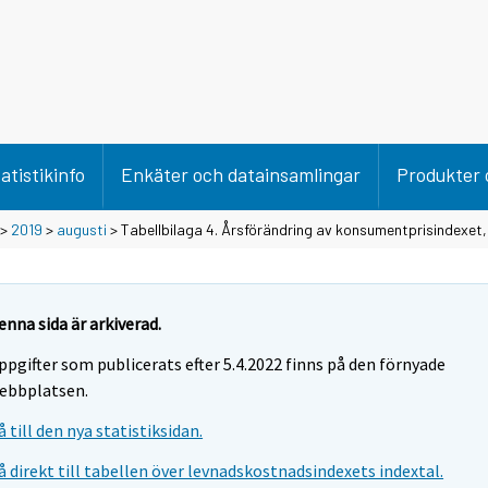
atistikinfo
Enkäter och datainsamlingar
Produkter 
>
2019
>
augusti
> Tabellbilaga 4. Årsförändring av konsumentprisindexet,
enna sida är arkiverad.
ppgifter som publicerats efter 5.4.2022 finns på den förnyade
ebbplatsen.
å till den nya statistiksidan.
å direkt till tabellen över levnadskostnadsindexets indextal.