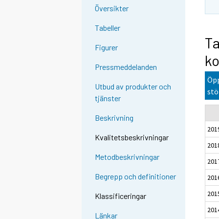
Översikter
Tabeller
Ta
Figurer
ko
Pressmeddelanden
Öpp
Utbud av produkter och
stö
tjänster
Beskrivning
201
Kvalitetsbeskrivningar
201
Metodbeskrivningar
201
Begrepp och definitioner
201
201
Klassificeringar
201
Länkar