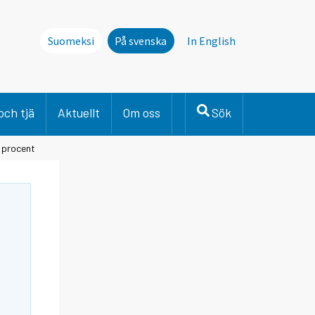
Suomeksi
På svenska
In English
och tjä
Aktuellt
Om oss
Sök
 procent