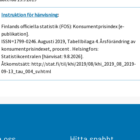
Instruktion för hänvisning
:
Finlands officiella statistik (FOS): Konsumentprisindex [e-
publikation].
ISSN=1799-0246.
Augusti
2019, Tabellbilaga 4. Årsförändring av
konsumentprisindexet, procent . Helsingfors:
Statistikcentralen [hänvisat: 9.8.2026].
Åtkomstsätt: http://stat.fi/til/khi/2019/08/khi_2019_08_2019-
09-13_tau_004_sv.html
a oss
Hitta snabbt