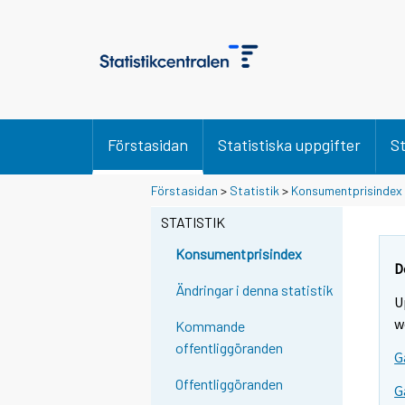
Förstasidan
Statistiska uppgifter
St
Förstasidan
>
Statistik
>
Konsumentprisindex
STATISTIK
Konsumentprisindex
D
Ändringar i denna statistik
U
w
Kommande
offentliggöranden
G
Offentliggöranden
G