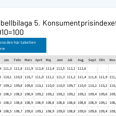
bellbilaga 5. Konsumentprisindexe
010=100
na den här tabellen
rre
Jan.
Febr.
Mars
April
Maj
Juni
Juli
Aug.
Sept.
Okt.
Nov
9
111,3
111,8
111,9
112,6
112,4
112,5
112,1
112,6
.
.
8
110,1
110,5
110,7
111,0
111,1
111,3
111,2
111,4
111,6
111,9
111
7
109,2
109,8
109,8
110,1
110,0
110,0
109,7
110,0
110,2
110,2
110
6
108,3
108,5
108,9
109,2
109,2
109,2
109,1
109,2
109,4
109,6
109
5
108,3
108,6
108,9
108,9
108,8
108,8
108,6
108,8
108,9
109,1
108
4
108,5
108,7
109,0
109,1
108,9
109,0
108,8
109,0
109,6
109,4
109