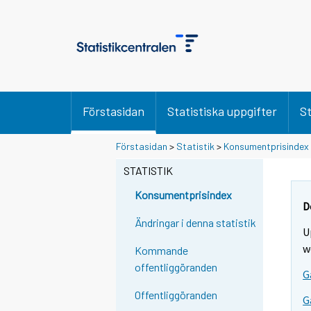
Förstasidan
Statistiska uppgifter
St
Förstasidan
>
Statistik
>
Konsumentprisindex
STATISTIK
Konsumentprisindex
D
Ändringar i denna statistik
U
w
Kommande
offentliggöranden
G
Offentliggöranden
G