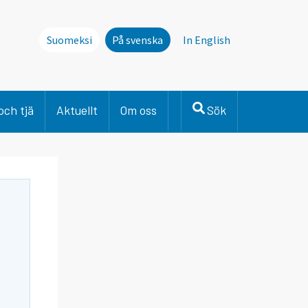
Suomeksi
På svenska
In English
och tjä
Aktuellt
Om oss
Sök