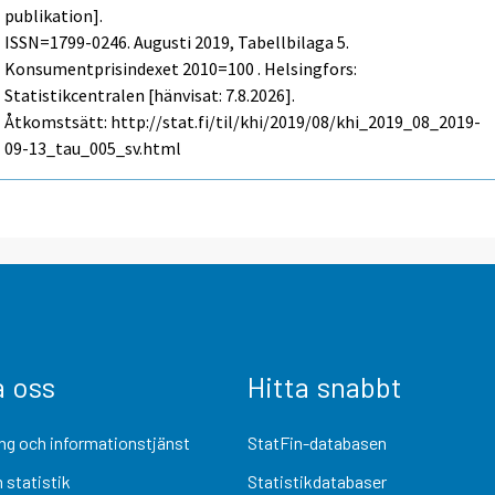
publikation].
ISSN=1799-0246.
Augusti
2019, Tabellbilaga 5.
Konsumentprisindexet 2010=100 . Helsingfors:
Statistikcentralen [hänvisat: 7.8.2026].
Åtkomstsätt: http://stat.fi/til/khi/2019/08/khi_2019_08_2019-
09-13_tau_005_sv.html
a oss
Hitta snabbt
ng och informationstjänst
StatFin-databasen
 statistik
Statistikdatabaser