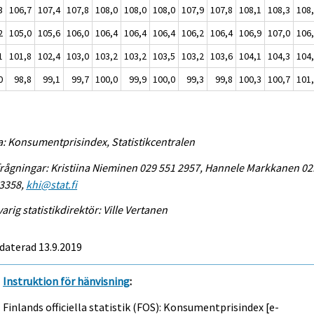
3
106,7
107,4
107,8
108,0
108,0
108,0
107,9
107,8
108,1
108,3
108
2
105,0
105,6
106,0
106,4
106,4
106,4
106,2
106,4
106,9
107,0
106
1
101,8
102,4
103,0
103,2
103,2
103,5
103,2
103,6
104,1
104,3
104
0
98,8
99,1
99,7
100,0
99,9
100,0
99,3
99,8
100,3
100,7
101
a: Konsumentprisindex, Statistikcentralen
rågningar: Kristiina Nieminen 029 551 2957, Hannele Markkanen 02
 3358,
khi@stat.fi
arig statistikdirektör: Ville Vertanen
daterad 13.9.2019
Instruktion för hänvisning
:
Finlands officiella statistik (FOS): Konsumentprisindex [e-