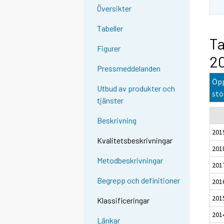
Översikter
Tabeller
Ta
Figurer
2
Pressmeddelanden
Öpp
Utbud av produkter och
stö
tjänster
Beskrivning
201
Kvalitetsbeskrivningar
201
Metodbeskrivningar
201
Begrepp och definitioner
201
201
Klassificeringar
201
Länkar