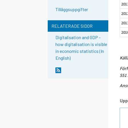
201
Tilläggsuppgifter
201
201
RELATERADE SIDOR
201
Digitalisation and GDP -
how digitalisation is visible
in economic statistics (In
Käll
English)
Förf
551
Ansv
Upp