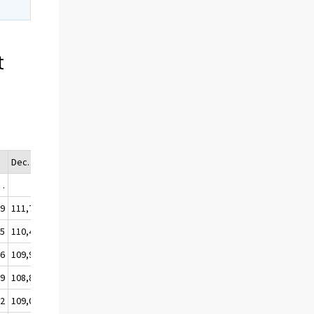
t
.
Dec.
Årsmedel.
.
.
.
,9
111,7
111,2
,5
110,4
110,0
,6
109,9
109,2
,9
108,8
108,8
,2
109,0
109,0